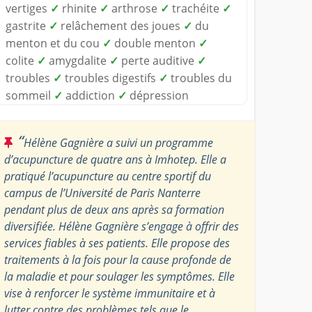
vertiges
✓
rhinite
✓
arthrose
✓
trachéite
✓
gastrite
✓
relâchement des joues
✓
du
menton et du cou
✓
double menton
✓
colite
✓
amygdalite
✓
perte auditive
✓
troubles
✓
troubles digestifs
✓
troubles du
sommeil
✓
addiction
✓
dépression
“
Hélène Gagnière a suivi un programme
d’acupuncture de quatre ans à Imhotep. Elle a
pratiqué l’acupuncture au centre sportif du
campus de l’Université de Paris Nanterre
pendant plus de deux ans après sa formation
diversifiée. Hélène Gagnière s’engage à offrir des
services fiables à ses patients. Elle propose des
traitements à la fois pour la cause profonde de
la maladie et pour soulager les symptômes. Elle
vise à renforcer le système immunitaire et à
lutter contre des problèmes tels que le