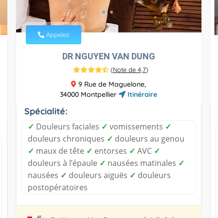
Appelez
DR NGUYEN VAN DUNG
(
Note de 4,7
)
9 Rue de Maguelone,
34000 Montpellier
Itinéraire
Spécialité:
✓
Douleurs faciales
✓
vomissements
✓
douleurs chroniques
✓
douleurs au genou
✓
maux de tête
✓
entorses
✓
AVC
✓
douleurs à l’épaule
✓
nausées matinales
✓
nausées
✓
douleurs aiguës
✓
douleurs
postopératoires