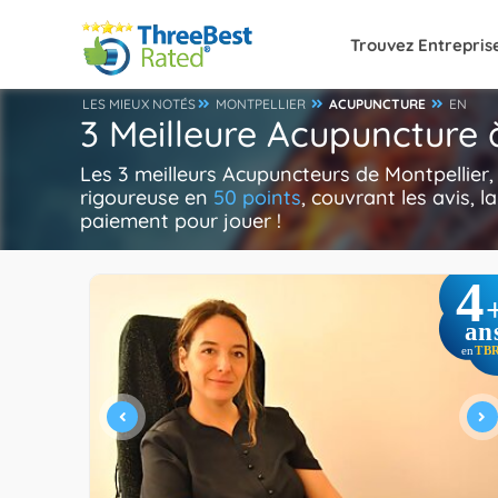
Trouvez Entrepris
LES MIEUX NOTÉS
MONTPELLIER
ACUPUNCTURE
EN
3 Meilleure Acupuncture 
Les 3 meilleurs Acupuncteurs de Montpellier
rigoureuse en
50 points
, couvrant les avis, l
paiement pour jouer !
4
an
TB
en