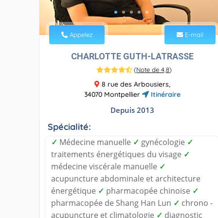
Appelez
E-mail
CHARLOTTE GUTH-LATRASSE
(
Note de 4,8
)
8 rue des Arbousiers,
34070 Montpellier
Itinéraire
Depuis 2013
Spécialité:
✓
Médecine manuelle
✓
gynécologie
✓
traitements énergétiques du visage
✓
médecine viscérale manuelle
✓
acupuncture abdominale et architecture
énergétique
✓
pharmacopée chinoise
✓
pharmacopée de Shang Han Lun
✓
chrono -
acupuncture et climatologie
✓
diagnostic