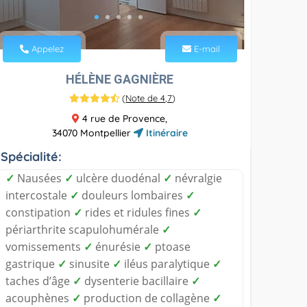
Appelez
E-mail
HÉLÈNE GAGNIÈRE
(
Note de 4,7
)
4 rue de Provence,
34070 Montpellier
Itinéraire
Spécialité:
✓
Nausées
✓
ulcère duodénal
✓
névralgie
intercostale
✓
douleurs lombaires
✓
constipation
✓
rides et ridules fines
✓
périarthrite scapulohumérale
✓
vomissements
✓
énurésie
✓
ptoase
gastrique
✓
sinusite
✓
iléus paralytique
✓
taches d’âge
✓
dysenterie bacillaire
✓
acouphènes
✓
production de collagène
✓