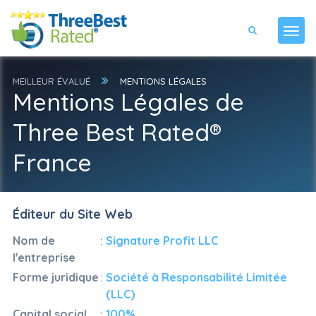
MEILLEUR ÉVALUÉ
MENTIONS LÉGALES
Mentions Légales de
Three Best Rated®
France
Éditeur du Site Web
Nom de
:
Signature Profit LLC
l'entreprise
Forme juridique
:
Société à Responsabilité Limitée
(LLC)
Capital social
:
100%