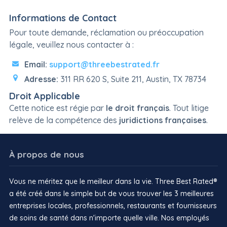
Informations de Contact
Pour toute demande, réclamation ou préoccupation
légale, veuillez nous contacter à :
Email:
support@threebestrated.fr
Adresse:
311 RR 620 S, Suite 211, Austin, TX 78734
Droit Applicable
Cette notice est régie par
le droit français
. Tout litige
relève de la compétence des
juridictions françaises
.
À propos de nous
Vous ne méritez que le meilleur dans la vie. Three Best Rated®
a été créé dans le simple but de vous trouver les 3 meilleures
entreprises locales, professionnels, restaurants et fournisseurs
de soins de santé dans n'importe quelle ville. Nos employés