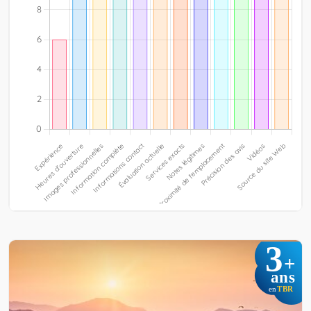
3
+
ans
TBR
en