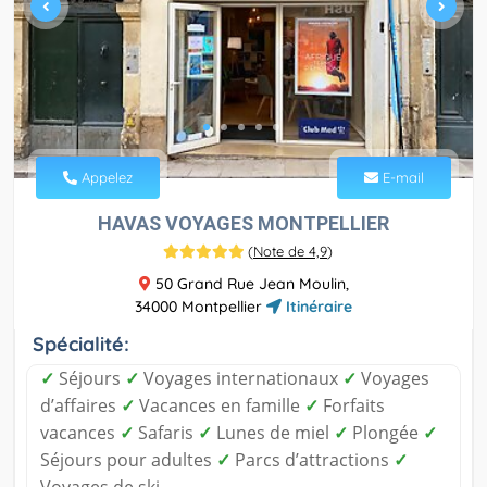
Appelez
E-mail
HAVAS VOYAGES MONTPELLIER
(
Note de 4,9
)
50 Grand Rue Jean Moulin,
34000 Montpellier
Itinéraire
Spécialité:
✓
Séjours
✓
Voyages internationaux
✓
Voyages
d’affaires
✓
Vacances en famille
✓
Forfaits
vacances
✓
Safaris
✓
Lunes de miel
✓
Plongée
✓
Séjours pour adultes
✓
Parcs d’attractions
✓