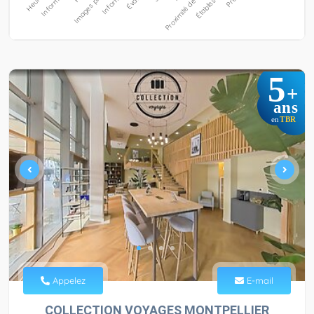
5
+
ans
TBR
en
Appelez
E-mail
COLLECTION VOYAGES MONTPELLIER