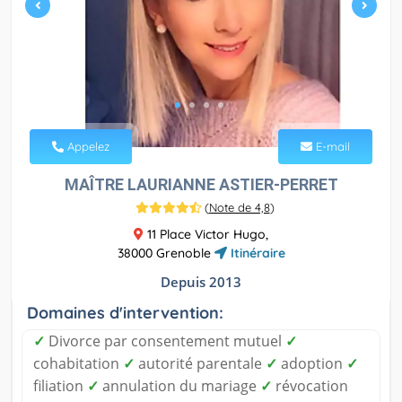
Appelez
E-mail
MAÎTRE LAURIANNE ASTIER-PERRET
(
Note de 4,8
)
11 Place Victor Hugo,
38000 Grenoble
Itinéraire
Depuis 2013
Domaines d'intervention:
✓
Divorce par consentement mutuel
✓
cohabitation
✓
autorité parentale
✓
adoption
✓
filiation
✓
annulation du mariage
✓
révocation