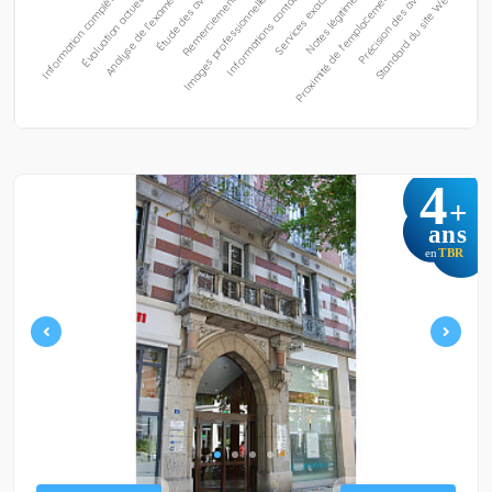
4
+
ans
TBR
en