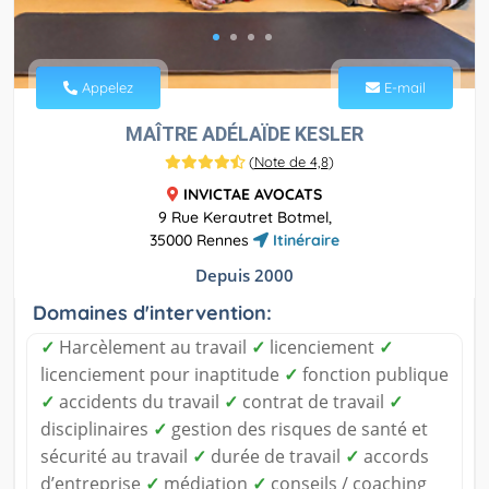
Appelez
E-mail
MAÎTRE ADÉLAÏDE KESLER
(
Note de 4,8
)
INVICTAE AVOCATS
9 Rue Kerautret Botmel,
35000 Rennes
Itinéraire
Depuis 2000
Domaines d'intervention:
✓
Harcèlement au travail
✓
licenciement
✓
licenciement pour inaptitude
✓
fonction publique
✓
accidents du travail
✓
contrat de travail
✓
disciplinaires
✓
gestion des risques de santé et
sécurité au travail
✓
durée de travail
✓
accords
d’entreprise
✓
médiation
✓
conseils / coaching