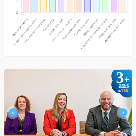
3
+
ans
TBR
en