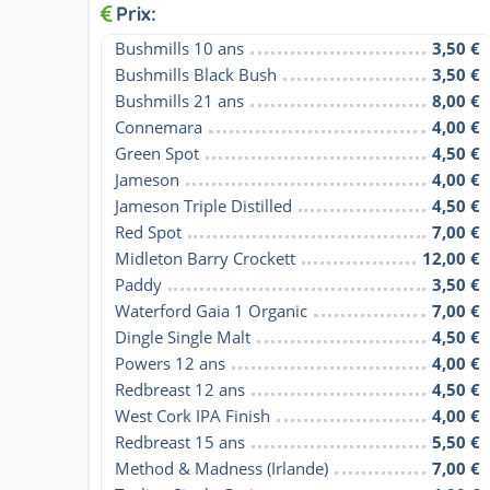
Prix:
Bushmills 10 ans
3,50 €
Bushmills Black Bush
3,50 €
Bushmills 21 ans
8,00 €
Connemara
4,00 €
Green Spot
4,50 €
Jameson
4,00 €
Jameson Triple Distilled
4,50 €
Red Spot
7,00 €
Midleton Barry Crockett
12,00 €
Paddy
3,50 €
Waterford Gaia 1 Organic
7,00 €
Dingle Single Malt
4,50 €
Powers 12 ans
4,00 €
Redbreast 12 ans
4,50 €
West Cork IPA Finish
4,00 €
Redbreast 15 ans
5,50 €
Method & Madness (Irlande)
7,00 €