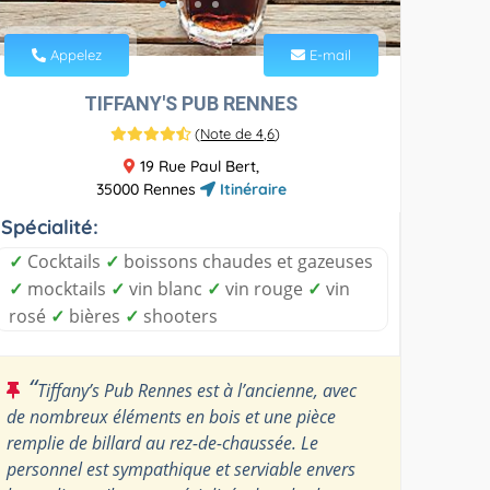
Appelez
E-mail
TIFFANY'S PUB RENNES
(
Note de 4,6
)
19 Rue Paul Bert,
35000 Rennes
Itinéraire
Spécialité:
✓
Cocktails
✓
boissons chaudes et gazeuses
✓
mocktails
✓
vin blanc
✓
vin rouge
✓
vin
rosé
✓
bières
✓
shooters
“
Tiffany’s Pub Rennes est à l’ancienne, avec
de nombreux éléments en bois et une pièce
remplie de billard au rez-de-chaussée. Le
personnel est sympathique et serviable envers