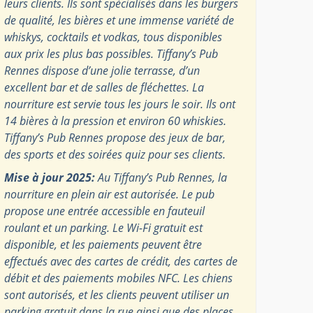
leurs clients. Ils sont spécialisés dans les burgers
de qualité, les bières et une immense variété de
whiskys, cocktails et vodkas, tous disponibles
aux prix les plus bas possibles. Tiffany’s Pub
Rennes dispose d’une jolie terrasse, d’un
excellent bar et de salles de fléchettes. La
nourriture est servie tous les jours le soir. Ils ont
14 bières à la pression et environ 60 whiskies.
Tiffany’s Pub Rennes propose des jeux de bar,
des sports et des soirées quiz pour ses clients.
Mise à jour 2025:
Au Tiffany’s Pub Rennes, la
nourriture en plein air est autorisée. Le pub
propose une entrée accessible en fauteuil
roulant et un parking. Le Wi-Fi gratuit est
disponible, et les paiements peuvent être
effectués avec des cartes de crédit, des cartes de
débit et des paiements mobiles NFC. Les chiens
sont autorisés, et les clients peuvent utiliser un
parking gratuit dans la rue ainsi que des places