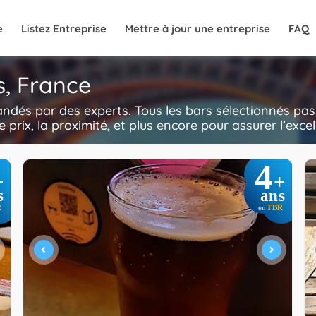
e
Listez Entreprise
Mettre à jour une entreprise
FAQ
s, France
ndés par des experts. Tous les bars sélectionnés pa
 le prix, la proximité, et plus encore pour assurer l’ex
4
+
+
s
ans
R
TBR
en