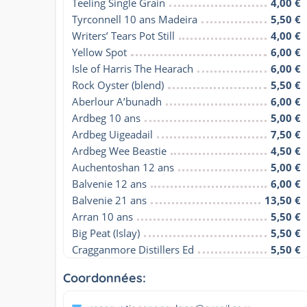
Teeling Single Grain
4,00 €
Tyrconnell 10 ans Madeira
5,50 €
Writers’ Tears Pot Still
4,00 €
Yellow Spot
6,00 €
Isle of Harris The Hearach
6,00 €
Rock Oyster (blend)
5,50 €
Aberlour A’bunadh
6,00 €
Ardbeg 10 ans
5,00 €
Ardbeg Uigeadail
7,50 €
Ardbeg Wee Beastie
4,50 €
Auchentoshan 12 ans
5,00 €
Balvenie 12 ans
6,00 €
Balvenie 21 ans
13,50 €
Arran 10 ans
5,50 €
Big Peat (Islay)
5,50 €
Cragganmore Distillers Ed
5,50 €
Coordonnées: