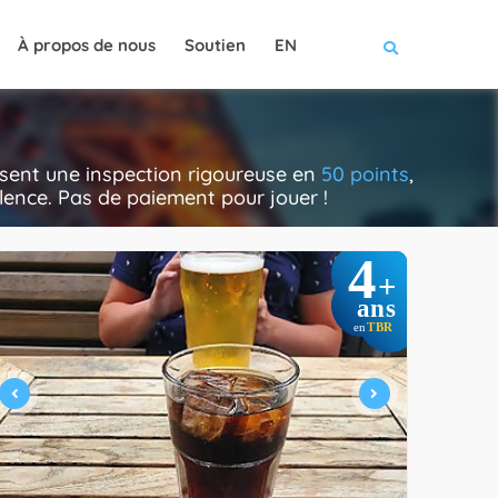
À propos de nous
Soutien
EN
ssent une inspection rigoureuse en
50 points
,
cellence. Pas de paiement pour jouer !
4
+
ans
TBR
en