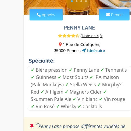
Appelez
E-mail
PENNY LANE
(
Note de 4,8
)
1 Rue de Coetquen,
35000 Rennes
Itinéraire
Spécialité:
✓
Bière pression
✓
Penny Lane
✓
Tennent’s
✓
Guinness
✓
Most Soultz
✓
IPA maison
(Pale Monkeys)
✓
Stella Weiss
✓
Murphy’s
Red
✓
Affligem
✓
Magners Cider
✓
Skummen Pale Ale
✓
Vin blanc
✓
Vin rouge
✓
Vin Rosé
✓
Whisky
✓
Cocktails
“
Penny Lane propose différentes variétés de