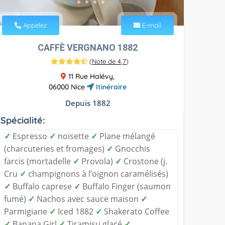
Appelez
E-mail
CAFFÈ VERGNANO 1882
(
Note de 4,7
)
11 Rue Halévy,
06000 Nice
Itinéraire
Depuis 1882
Spécialité:
✓
Espresso
✓
noisette
✓
Plane mélangé
(charcuteries et fromages)
✓
Gnocchis
farcis (mortadelle
✓
Provola)
✓
Crostone (j.
Cru
✓
champignons à l’oignon caramélisés)
✓
Buffalo caprese
✓
Buffalo Finger (saumon
fumé)
✓
Nachos avec sauce maison
✓
Parmigiane
✓
Iced 1882
✓
Shakerato Coffee
✓
Banana Girl
✓
Tiramisu glacé
✓