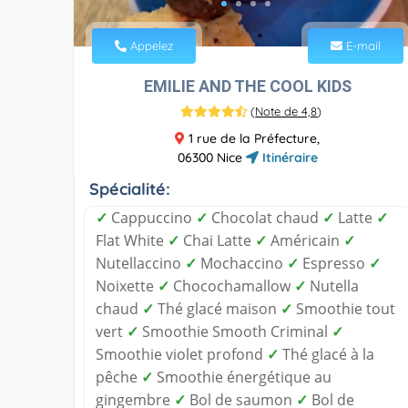
Appelez
E-mail
EMILIE AND THE COOL KIDS
(
Note de 4,8
)
1 rue de la Préfecture,
06300 Nice
Itinéraire
Spécialité:
✓
Cappuccino
✓
Chocolat chaud
✓
Latte
✓
Flat White
✓
Chai Latte
✓
Américain
✓
Nutellaccino
✓
Mochaccino
✓
Espresso
✓
Noixette
✓
Chocochamallow
✓
Nutella
chaud
✓
Thé glacé maison
✓
Smoothie tout
vert
✓
Smoothie Smooth Criminal
✓
Smoothie violet profond
✓
Thé glacé à la
pêche
✓
Smoothie énergétique au
gingembre
✓
Bol de saumon
✓
Bol de