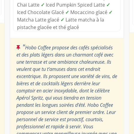
Chai Latte
✓
Iced Pumpkin Spiced Latte
✓
Iced Chocolate Glacé
✓
Mocaccino glacé
✓
Matcha Latte glacé
✓
Latte matcha à la
pistache glacée et thé glacé
"
Hobo Coffee propose des cafés spécialisés
et des plats légers dans un charmant café avec
une terrasse et une ambiance chaleureuse. Ils
veulent que tu t’amuses dans cet endroit
excentrique. Ils proposent une variété de vins, de
bières et de cocktails légers derrière leur
comptoir en acier inoxydable, dont le célèbre
Apérol Spritz, qui vous tiendra en tension
pendant les longues soirées d’été. Hobo Coffee
propose un service client de premier ordre. Leur
personnel de service est proactif, courtois,
professionnel et rapide à servir. Vous
commencez votre merveilleuse journée avec une