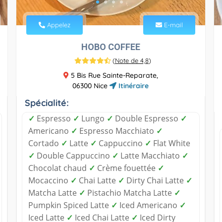
Appelez
E-mail
HOBO COFFEE
(
Note de 4,8
)
5 Bis Rue Sainte-Reparate,
06300 Nice
Itinéraire
Spécialité:
✓
Espresso
✓
Lungo
✓
Double Espresso
✓
Americano
✓
Espresso Macchiato
✓
Cortado
✓
Latte
✓
Cappuccino
✓
Flat White
✓
Double Cappuccino
✓
Latte Macchiato
✓
Chocolat chaud
✓
Crème fouettée
✓
Mocaccino
✓
Chai Latte
✓
Dirty Chai Latte
✓
Matcha Latte
✓
Pistachio Matcha Latte
✓
Pumpkin Spiced Latte
✓
Iced Americano
✓
Iced Latte
✓
Iced Chai Latte
✓
Iced Dirty