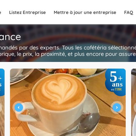
e
Listez Entreprise
Mettre à jour une entreprise
FAQ
rance
mmandés par des experts. Tous les cafétéria sélection
storique, le prix, la proximité, et plus encore pour assu
5
+
+
s
ans
R
TBR
en