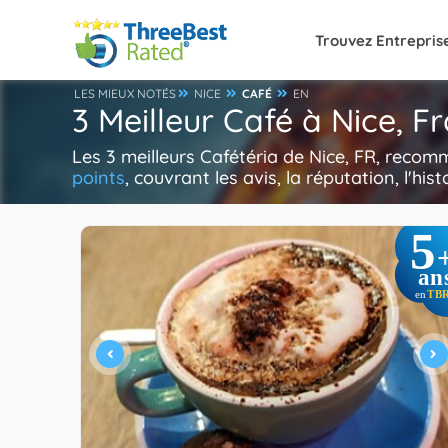
Trouvez Entrepris
LES MIEUX NOTÉS
NICE
CAFÉ
EN
3 Meilleur Café à Nice, F
Les 3 meilleurs Cafétéria de Nice, FR, reco
points
, couvrant les avis, la réputation, l'hi
5
an
TB
en