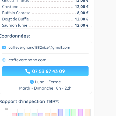
Gnocchis farcis
13,00 €
Crostone
12,00 €
Buffalo Caprese
8,00 €
Doigt de Buffle
12,00 €
Saumon fumé
12,00 €
Coordonnées:
caffevergnano1882nice@gmail.com
caffevergnano.com
07 53 67 43 09
Lundi : Fermé
Mardi - Dimanche : 8h - 22h
Rapport d'inspection TBR®: