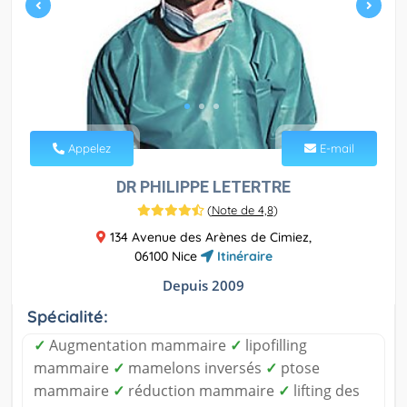
Appelez
E-mail
DR PHILIPPE LETERTRE
(
Note de 4,8
)
134 Avenue des Arènes de Cimiez,
06100 Nice
Itinéraire
Depuis 2009
Spécialité:
✓
Augmentation mammaire
✓
lipofilling
mammaire
✓
mamelons inversés
✓
ptose
mammaire
✓
réduction mammaire
✓
lifting des