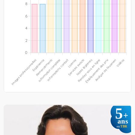
5
+
ans
TBR
en