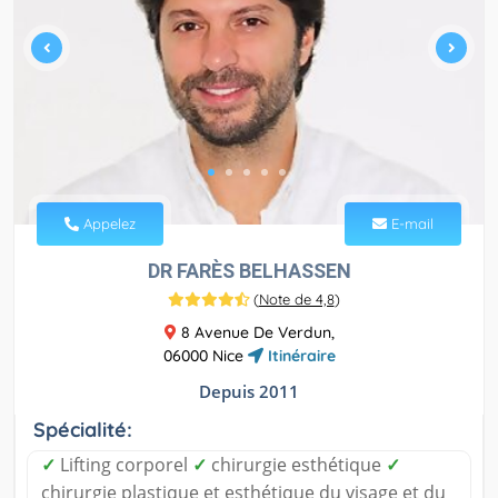
Appelez
E-mail
DR FARÈS BELHASSEN
(
Note de 4,8
)
8 Avenue De Verdun,
06000 Nice
Itinéraire
Depuis 2011
Spécialité:
✓
Lifting corporel
✓
chirurgie esthétique
✓
chirurgie plastique et esthétique du visage et du