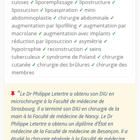
cuisses
✓
liporemplissage
✓
lipostructure
✓
liposuccion
✓
lipoaspiration
✓
mini-
abdominoplastie
✓
chirurgie abdominale
✓
augmentation par lipofilling
✓
augmentation par
macrolane
✓
augmentation avec implants
✓
réduction par liposuccion
✓
asymétrie
✓
hypotrophie
✓
reconstruction
✓
seins
tuberculeux
✓
syndrome de Poland
✓
chirurgie
cutanée
✓
chirurgie des brûlures
✓
chirurgie des
membres
"
Le Dr Philippe Letertre a obtenu son DIU en
microchirurgie à la Faculté de médecine de
Strasbourg. Il a terminé son DIU en chirurgie de la
main à la Faculté de médecine de Nancy. Le Dr
Philippe Letertre a obtenu un diplôme d’État en
médecine de la Faculté de médecine de Besançon. Il a
étudié la chirurgie générale à la Faculté de médecine