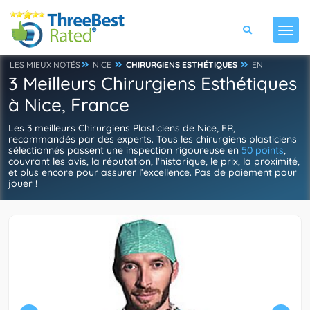
LES MIEUX NOTÉS
NICE
CHIRURGIENS ESTHÉTIQUES
EN
3 Meilleurs Chirurgiens Esthétiques
à Nice, France
Les 3 meilleurs Chirurgiens Plasticiens de Nice, FR,
recommandés par des experts. Tous les chirurgiens plasticiens
sélectionnés passent une inspection rigoureuse en
50 points
,
couvrant les avis, la réputation, l'historique, le prix, la proximité,
et plus encore pour assurer l’excellence. Pas de paiement pour
jouer !