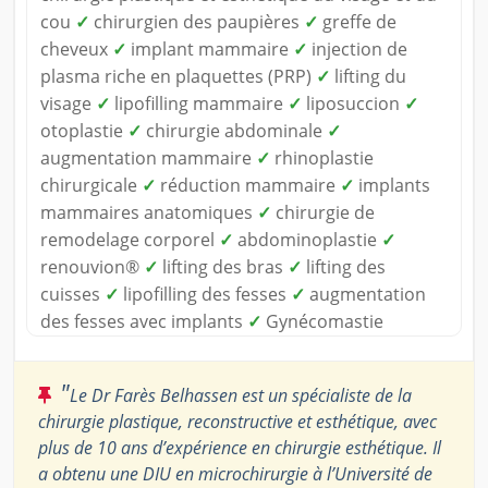
cou
✓
chirurgien des paupières
✓
greffe de
cheveux
✓
implant mammaire
✓
injection de
plasma riche en plaquettes (PRP)
✓
lifting du
visage
✓
lipofilling mammaire
✓
liposuccion
✓
otoplastie
✓
chirurgie abdominale
✓
augmentation mammaire
✓
rhinoplastie
chirurgicale
✓
réduction mammaire
✓
implants
mammaires anatomiques
✓
chirurgie de
remodelage corporel
✓
abdominoplastie
✓
renouvion®
✓
lifting des bras
✓
lifting des
cuisses
✓
lipofilling des fesses
✓
augmentation
des fesses avec implants
✓
Gynécomastie
"
Le Dr Farès Belhassen est un spécialiste de la
chirurgie plastique, reconstructive et esthétique, avec
plus de 10 ans d’expérience en chirurgie esthétique. Il
a obtenu une DIU en microchirurgie à l’Université de