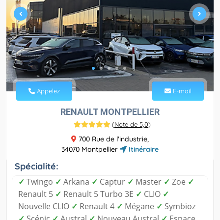
Appelez
E-mail
RENAULT MONTPELLIER
(
Note de 5,0
)
700 Rue de l'industrie,
34070 Montpellier
Itinéraire
Spécialité:
✓
Twingo
✓
Arkana
✓
Captur
✓
Master
✓
Zoe
✓
Renault 5
✓
Renault 5 Turbo 3E
✓
CLIO
✓
Nouvelle CLIO
✓
Renault 4
✓
Mégane
✓
Symbioz
✓
Scénic
✓
Austral
✓
Nouveau Austral
✓
Espace