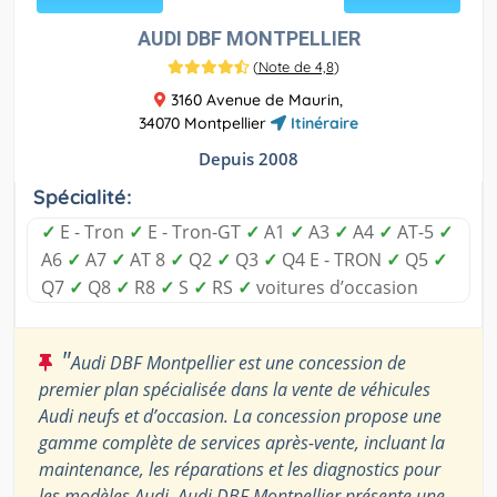
AUDI DBF MONTPELLIER
(
Note de 4,8
)
3160 Avenue de Maurin,
34070 Montpellier
Itinéraire
Depuis 2008
Spécialité:
✓
E - Tron
✓
E - Tron-GT
✓
A1
✓
A3
✓
A4
✓
AT-5
✓
A6
✓
A7
✓
AT 8
✓
Q2
✓
Q3
✓
Q4 E - TRON
✓
Q5
✓
Q7
✓
Q8
✓
R8
✓
S
✓
RS
✓
voitures d’occasion
"
Audi DBF Montpellier est une concession de
premier plan spécialisée dans la vente de véhicules
Audi neufs et d’occasion. La concession propose une
gamme complète de services après-vente, incluant la
maintenance, les réparations et les diagnostics pour
les modèles Audi. Audi DBF Montpellier présente une