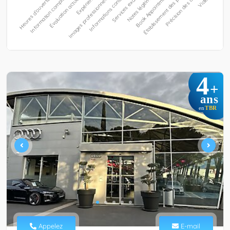
4
+
ans
TBR
en
Appelez
E-mail