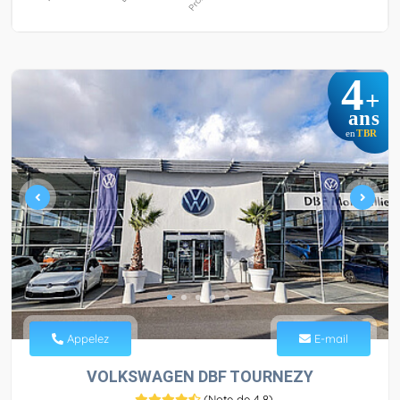
4
+
ans
TBR
en
Appelez
E-mail
VOLKSWAGEN DBF TOURNEZY
(
Note de 4,8
)