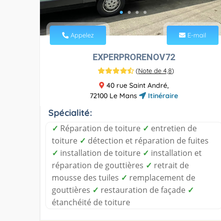
Appelez
E-mail
EXPERPRORENOV72
(
Note de 4,8
)
40 rue Saint André,
72100 Le Mans
Itinéraire
Spécialité:
✓
Réparation de toiture
✓
entretien de
toiture
✓
détection et réparation de fuites
✓
installation de toiture
✓
installation et
réparation de gouttières
✓
retrait de
mousse des tuiles
✓
remplacement de
gouttières
✓
restauration de façade
✓
étanchéité de toiture