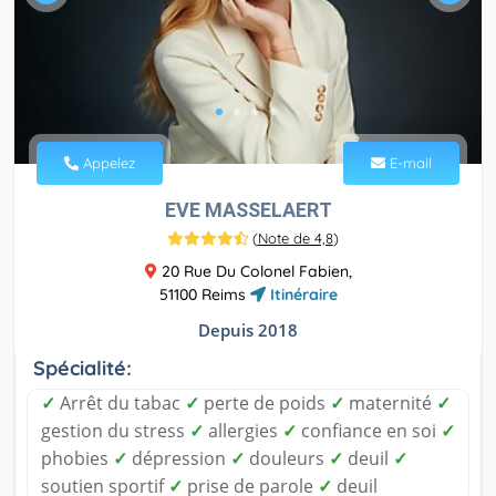
Appelez
E-mail
EVE MASSELAERT
(
Note de 4,8
)
20 Rue Du Colonel Fabien,
51100 Reims
Itinéraire
Depuis 2018
Spécialité:
✓
Arrêt du tabac
✓
perte de poids
✓
maternité
✓
gestion du stress
✓
allergies
✓
confiance en soi
✓
phobies
✓
dépression
✓
douleurs
✓
deuil
✓
soutien sportif
✓
prise de parole
✓
deuil