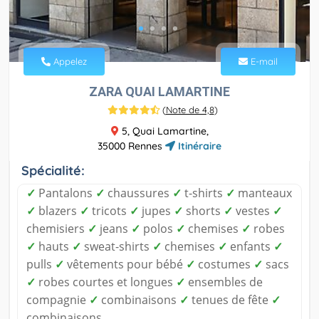
Appelez
E-mail
ZARA QUAI LAMARTINE
(
Note de 4,8
)
5, Quai Lamartine,
35000 Rennes
Itinéraire
Spécialité:
✓
Pantalons
✓
chaussures
✓
t-shirts
✓
manteaux
✓
blazers
✓
tricots
✓
jupes
✓
shorts
✓
vestes
✓
chemisiers
✓
jeans
✓
polos
✓
chemises
✓
robes
✓
hauts
✓
sweat-shirts
✓
chemises
✓
enfants
✓
pulls
✓
vêtements pour bébé
✓
costumes
✓
sacs
✓
robes courtes et longues
✓
ensembles de
compagnie
✓
combinaisons
✓
tenues de fête
✓
combinaisons