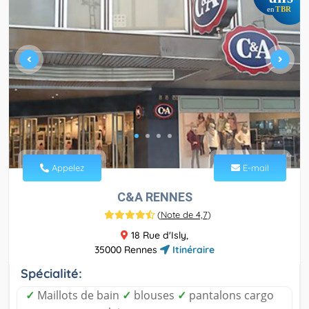
TBR
en
Appelez
E-mail
C&A RENNES
(
Note de 4,7
)
18 Rue d'Isly,
35000 Rennes
Itinéraire
Spécialité:
✓
Maillots de bain
✓
blouses
✓
pantalons cargo