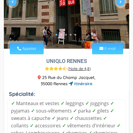
Appelez
E-mail
UNIQLO RENNES
(
Note de 4,8
)
25 Rue du Champ Jacquet,
35000 Rennes
Itinéraire
Spécialité:
✓
Manteaux et vestes
✓
leggings
✓
joggings
✓
pyjamas
✓
sous-vêtements
✓
parka
✓
gilets
✓
sweats à capuche
✓
jeans
✓
chaussettes
✓
collants
✓
accessoires
✓
vêtements d’intérieur
✓