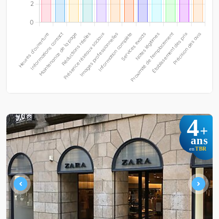
4
+
ans
TBR
en