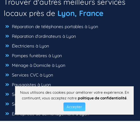
Trouver d'autres meilleurs services
locaux près de
Lyon, France
Réparation de téléphones portables à Lyon
Réparation d'ordinateurs à Lyon
Électriciens à Lyon
Pompes funèbres à Lyon
Ménage à Domicile à Lyon
Services CVC à Lyon
Paysagistes à Lyon
Nous utilisons des cookies pour améliorer votre expérience. En
Services De laverie à Lyon
continuant, vous acceptez notre
politique de confidentialité
.
Serruriers à Lyon
Accepter
Entreprises de déménagement à Lyon
Peintres à Lyon
Contrôle des nuisibles à Lyon