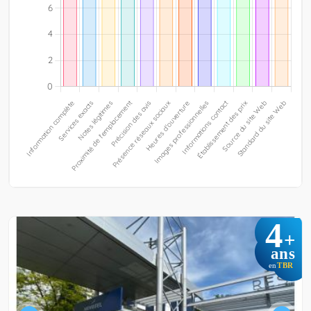
4
+
ans
TBR
en