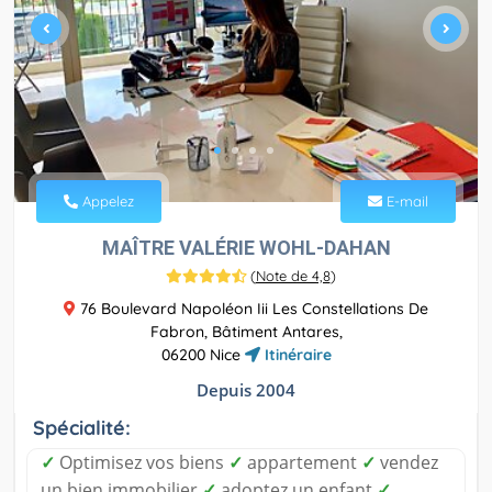
Appelez
E-mail
MAÎTRE VALÉRIE WOHL-DAHAN
(
Note de 4,8
)
76 Boulevard Napoléon Iii Les Constellations De
Fabron, Bâtiment Antares,
06200 Nice
Itinéraire
Depuis 2004
Spécialité:
✓
Optimisez vos biens
✓
appartement
✓
vendez
un bien immobilier
✓
adoptez un enfant
✓