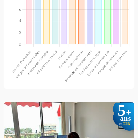
5
+
ans
TBR
en