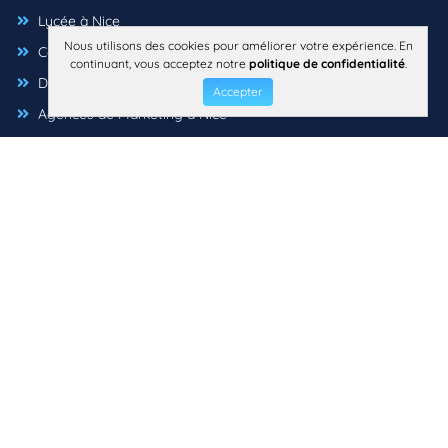
Lycée à Nice
Nous utilisons des cookies pour améliorer votre expérience. En
Courtiers d'assurance à Nice
continuant, vous acceptez notre
politique de confidentialité
.
Designers d'intérieur à Nice
Accepter
Agences de Marketing à Nice
Écoles de musique à Nice
Photographes à Nice
Écoles maternelles à Nice
Agences immobilières à Nice
Agences de voyage à Nice
Concepteurs Web à Nice