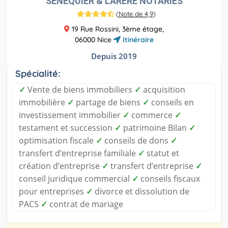
SÉNÉQUIER & LARÉRE NOTARIES
(
Note de 4,9
)
19 Rue Rossini, 3ème étage,
06000 Nice
Itinéraire
Depuis 2019
Spécialité:
✓
Vente de biens immobiliers
✓
acquisition
immobilière
✓
partage de biens
✓
conseils en
investissement immobilier
✓
commerce
✓
testament et succession
✓
patrimoine Bilan
✓
optimisation fiscale
✓
conseils de dons
✓
transfert d’entreprise familiale
✓
statut et
création d’entreprise
✓
transfert d’entreprise
✓
conseil juridique commercial
✓
conseils fiscaux
pour entreprises
✓
divorce et dissolution de
PACS
✓
contrat de mariage