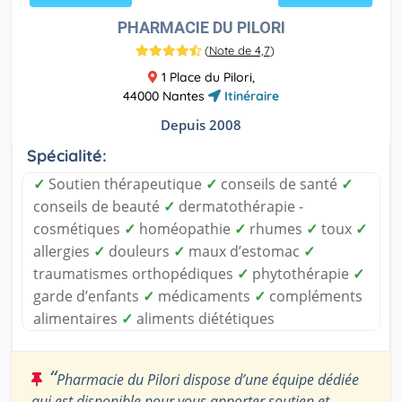
PHARMACIE DU PILORI
(
Note de 4,7
)
1 Place du Pilori,
44000 Nantes
Itinéraire
Depuis 2008
Spécialité:
✓
Soutien thérapeutique
✓
conseils de santé
✓
conseils de beauté
✓
dermatothérapie -
cosmétiques
✓
homéopathie
✓
rhumes
✓
toux
✓
allergies
✓
douleurs
✓
maux d’estomac
✓
traumatismes orthopédiques
✓
phytothérapie
✓
garde d’enfants
✓
médicaments
✓
compléments
alimentaires
✓
aliments diététiques
“
Pharmacie du Pilori dispose d’une équipe dédiée
qui est disponible pour vous apporter soutien et