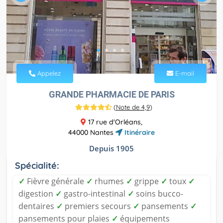
Appelez
E-mail
GRANDE PHARMACIE DE PARIS
(
Note de 4,9
)
17 rue d'Orléans,
44000 Nantes
Itinéraire
Depuis 1905
Spécialité:
✓
Fièvre générale
✓
rhumes
✓
grippe
✓
toux
✓
digestion
✓
gastro-intestinal
✓
soins bucco-
dentaires
✓
premiers secours
✓
pansements
✓
pansements pour plaies
✓
équipements