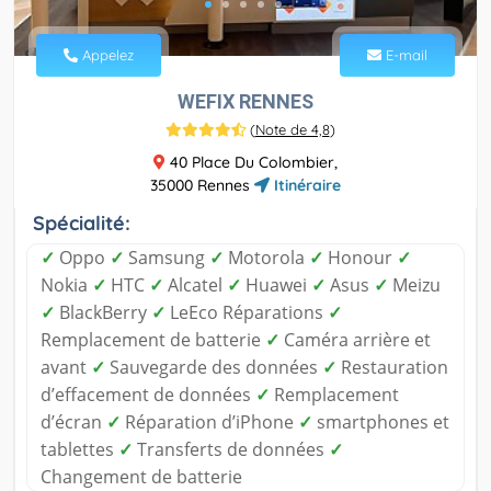
Appelez
E-mail
WEFIX RENNES
(
Note de 4,8
)
40 Place Du Colombier,
35000 Rennes
Itinéraire
Spécialité:
✓
Oppo
✓
Samsung
✓
Motorola
✓
Honour
✓
Nokia
✓
HTC
✓
Alcatel
✓
Huawei
✓
Asus
✓
Meizu
✓
BlackBerry
✓
LeEco Réparations
✓
Remplacement de batterie
✓
Caméra arrière et
avant
✓
Sauvegarde des données
✓
Restauration
d’effacement de données
✓
Remplacement
d’écran
✓
Réparation d’iPhone
✓
smartphones et
tablettes
✓
Transferts de données
✓
Changement de batterie