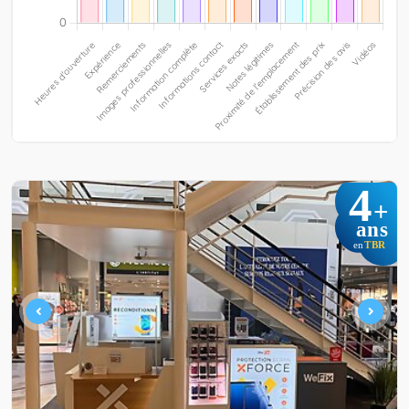
4
+
ans
TBR
en