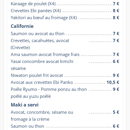
Karaage de poulet (X4)
7 €
Crevettes Ebi panées (X4)
8 €
Yakitori au bœuf au fromage (X4)
8 €
Californie
Saumon ou avocat au thon
7 €
Crevettes, cacahuètes, avocat 
7 €
(Crevette)
Ama saumon avocat fromage frais
7 €
Yasai concombre avocat kimchi 
6 €
sésame
Niwatori poulet frit avocat
9 €
Avocat aux crevettes Ebi Panko
10,5 €
Poêle Ryumo - Pomme ponzu au thon 
9 €
poêlé au yuzu poêlé
Maki a servi
Avocat, concombre, sésame ou 
5 €
fromage à la crème
Saumon ou thon
6 €