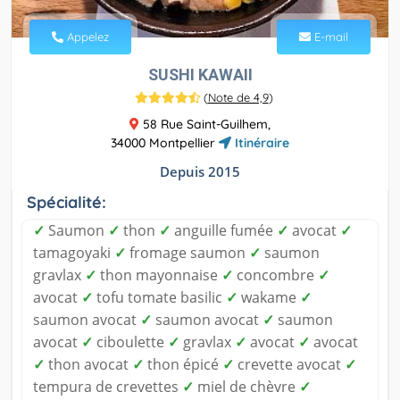
Appelez
E-mail
SUSHI KAWAII
(
Note de 4,9
)
58 Rue Saint-Guilhem,
34000 Montpellier
Itinéraire
Depuis 2015
Spécialité:
✓
Saumon
✓
thon
✓
anguille fumée
✓
avocat
✓
tamagoyaki
✓
fromage saumon
✓
saumon
gravlax
✓
thon mayonnaise
✓
concombre
✓
avocat
✓
tofu tomate basilic
✓
wakame
✓
saumon avocat
✓
saumon avocat
✓
saumon
avocat
✓
ciboulette
✓
gravlax
✓
avocat
✓
avocat
✓
thon avocat
✓
thon épicé
✓
crevette avocat
✓
tempura de crevettes
✓
miel de chèvre
✓