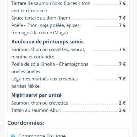
Tartare de saumon Soko Épices citron 
7 €
vert et citron vert
Sauce tartare au thon (thon)
7 €
Poêle - Thon, soja poêlée, épices, 
7 €
fromage à la crème (Magu)
Rouleaux de printemps servis
Saumon, thon ou crevettes, avocat, 
7 €
menthe et coriandre
Poêle de soja Kinoko - Champignons 
7 €
poêlés poêlés
Légumes marinés aux crevettes 
7 €
panées Nikkei
Nigiri servi par unité
Saumon, thon ou crevettes
2 €
Tataki au saumon Aburi
3 €
Coordonnées:
Commande En Ligne