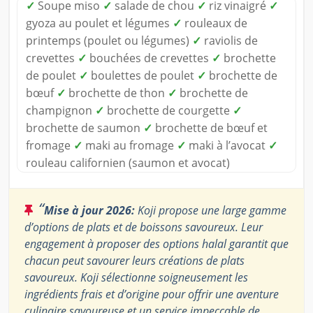
✓
Soupe miso
✓
salade de chou
✓
riz vinaigré
✓
gyoza au poulet et légumes
✓
rouleaux de
printemps (poulet ou légumes)
✓
raviolis de
crevettes
✓
bouchées de crevettes
✓
brochette
de poulet
✓
boulettes de poulet
✓
brochette de
bœuf
✓
brochette de thon
✓
brochette de
champignon
✓
brochette de courgette
✓
brochette de saumon
✓
brochette de bœuf et
fromage
✓
maki au fromage
✓
maki à l’avocat
✓
rouleau californien (saumon et avocat)
“
Mise à jour 2026:
Koji propose une large gamme
d’options de plats et de boissons savoureux. Leur
engagement à proposer des options halal garantit que
chacun peut savourer leurs créations de plats
savoureux. Koji sélectionne soigneusement les
ingrédients frais et d’origine pour offrir une aventure
culinaire savoureuse et un service impeccable de