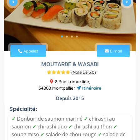
Appelez
E-mail
MOUTARDE & WASABI
(
Note de 5,0
)
2 Rue Lamartine,
34000 Montpellier
Itinéraire
Depuis 2015
Spécialité:
✓
Donburi de saumon mariné
✓
chirashi au
saumon
✓
chirashi duo
✓
chirashi au thon
✓
soupe miso
✓
salade de chou rouge
✓
salade de