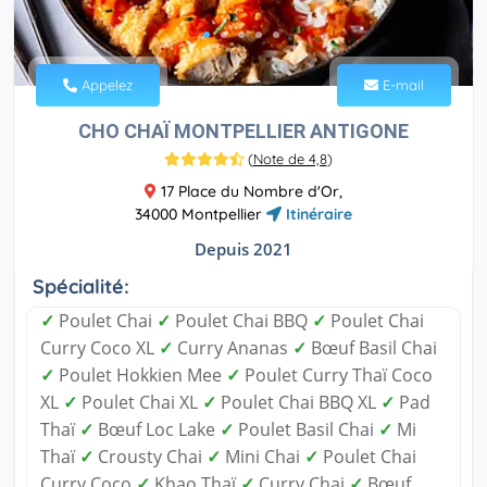
Appelez
E-mail
CHO CHAÏ MONTPELLIER ANTIGONE
(
Note de 4,8
)
17 Place du Nombre d'Or,
34000 Montpellier
Itinéraire
Depuis 2021
Spécialité:
✓
Poulet Chai
✓
Poulet Chai BBQ
✓
Poulet Chai
Curry Coco XL
✓
Curry Ananas
✓
Bœuf Basil Chai
✓
Poulet Hokkien Mee
✓
Poulet Curry Thaï Coco
XL
✓
Poulet Chai XL
✓
Poulet Chai BBQ XL
✓
Pad
Thaï
✓
Bœuf Loc Lake
✓
Poulet Basil Chai
✓
Mi
Thaï
✓
Crousty Chai
✓
Mini Chai
✓
Poulet Chai
Curry Coco
✓
Khao Thaï
✓
Curry Chai
✓
Bœuf