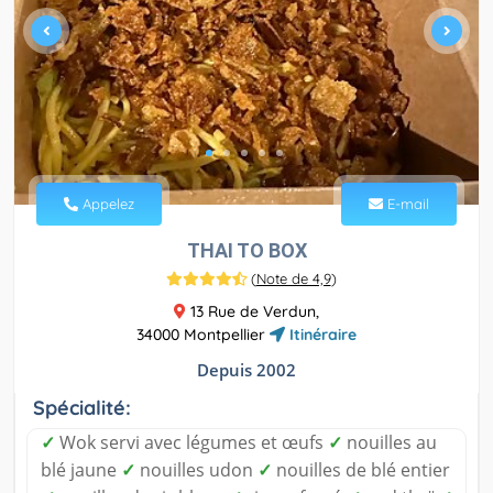
Appelez
E-mail
THAI TO BOX
(
Note de 4,9
)
13 Rue de Verdun,
34000 Montpellier
Itinéraire
Depuis 2002
Spécialité:
✓
Wok servi avec légumes et œufs
✓
nouilles au
blé jaune
✓
nouilles udon
✓
nouilles de blé entier