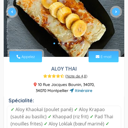
Appelez
E-mail
ALOY THAI
(
Note de 4,8
)
10 Rue Jacques Bounin, 34070,
34070 Montpellier
Itinéraire
Spécialité:
✓
Aloy Khaokaï (poulet pané)
✓
Aloy Krapao
(sauté au basilic)
✓
Khaopad (riz frit)
✓
Pad Thai
(nouilles frites)
✓
Aloy Loklak (bœuf mariné)
✓