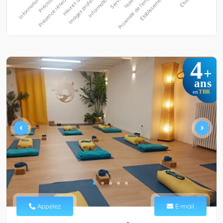
4
+
ans
TBR
en
Appelez
E-mail