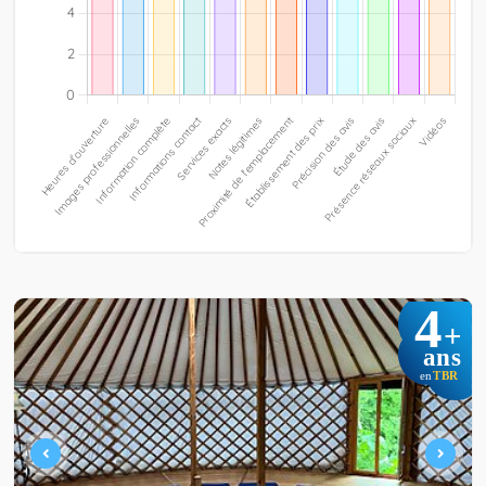
4
+
ans
TBR
en