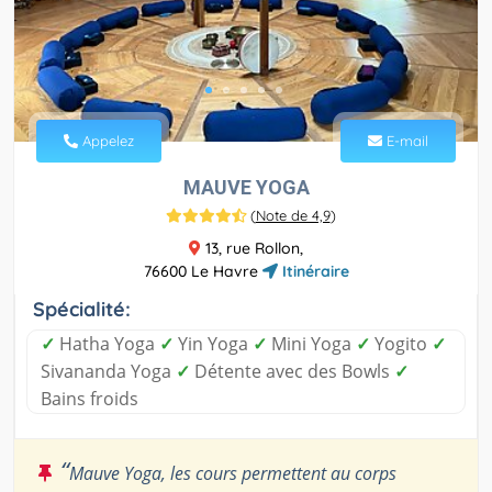
Appelez
E-mail
MAUVE YOGA
(
Note de 4,9
)
13, rue Rollon,
76600 Le Havre
Itinéraire
Spécialité:
✓
Hatha Yoga
✓
Yin Yoga
✓
Mini Yoga
✓
Yogito
✓
Sivananda Yoga
✓
Détente avec des Bowls
✓
Bains froids
“
Mauve Yoga, les cours permettent au corps