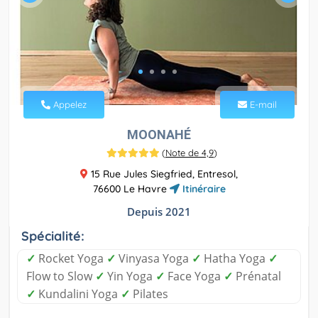
Appelez
E-mail
MOONAHÉ
(
Note de 4,9
)
15 Rue Jules Siegfried, Entresol,
76600 Le Havre
Itinéraire
Depuis 2021
Spécialité:
✓
Rocket Yoga
✓
Vinyasa Yoga
✓
Hatha Yoga
✓
Flow to Slow
✓
Yin Yoga
✓
Face Yoga
✓
Prénatal
✓
Kundalini Yoga
✓
Pilates