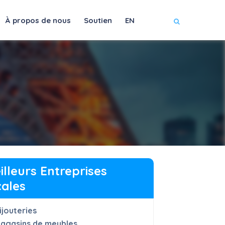
À propos de nous
Soutien
EN
illeurs Entreprises
cales
ijouteries
agasins de meubles