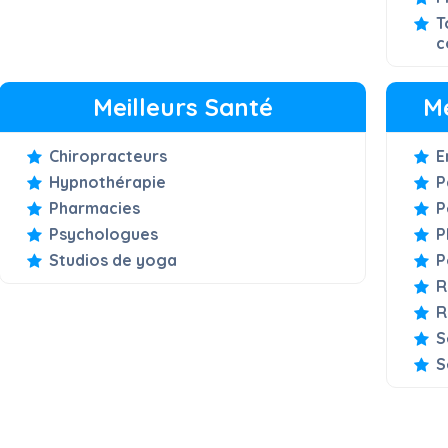
T
c
Meilleurs Santé
Me
Chiropracteurs
E
Hypnothérapie
P
Pharmacies
P
Psychologues
P
Studios de yoga
P
R
R
S
S