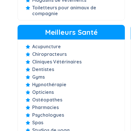
Magasins de vêtements
Toiletteurs pour animaux de
compagnie
Meilleurs Santé
Acupuncture
Chiropracteurs
Cliniques Vétérinaires
Dentistes
Gyms
Hypnothérapie
Opticiens
Ostéopathes
Pharmacies
Psychologues
Spas
Studios de yoga