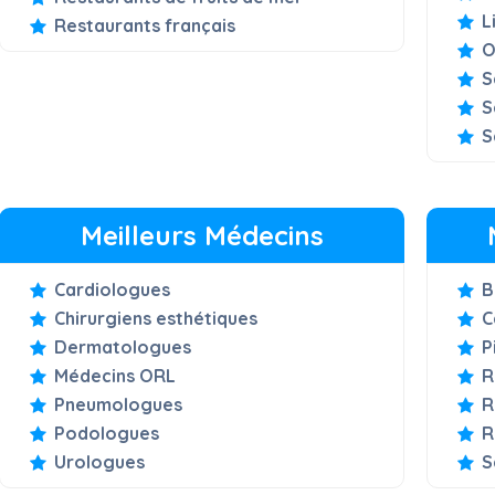
L
Restaurants français
O
S
S
S
Meilleurs Médecins
Cardiologues
B
Chirurgiens esthétiques
C
Dermatologues
P
Médecins ORL
R
Pneumologues
R
Podologues
R
Urologues
S