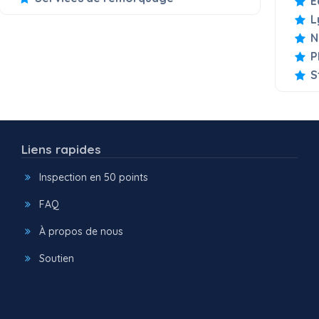
É
L
N
P
S
Liens rapides
Inspection en 50 points
FAQ
À propos de nous
Soutien