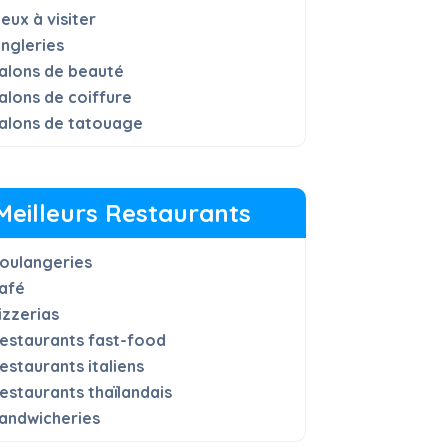
ieux à visiter
ngleries
alons de beauté
alons de coiffure
alons de tatouage
Meilleurs Restaurants
oulangeries
afé
izzerias
estaurants fast-food
estaurants italiens
estaurants thaïlandais
andwicheries