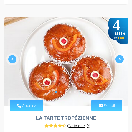
4
+
ans
TBR
en
Appelez
E-mail
LA TARTE TROPÉZIENNE
(
Note de 4,9
)