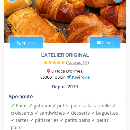
Appelez
E-mail
L’ATELIER ORIGINAL
(
Note de 5,0
)
6 Place D'armes,
83000 Toulon
Itinéraire
Depuis 2019
Spécialité:
✓
Pains
✓
gâteaux
✓
petits pains à la cannelle
✓
croissants
✓
sandwiches
✓
desserts
✓
baguettes
✓
tartes
✓
pâtisseries
✓
petits pains
✓
petits
pains