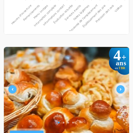
4
+
ans
TBR
en