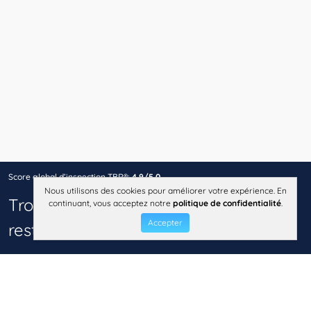
Score global d’inspection TBR®:
4,9/5,0
Nous utilisons des cookies pour améliorer votre expérience. En
Trouver d'autres meilleurs
continuant, vous acceptez notre
politique de confidentialité
.
Accepter
restaurants près de
Toulon, France
Café à Toulon
Restaurants fast-food à Toulon
Restaurants italiens à Toulon