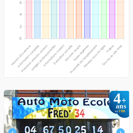
4
+
ans
TBR
en