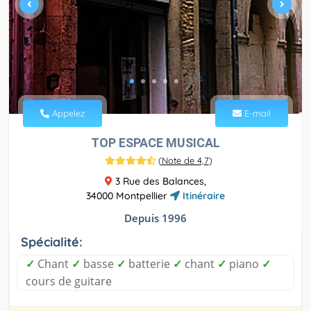
Appelez
E-mail
TOP ESPACE MUSICAL
(
Note de 4,7
)
3 Rue des Balances,
34000 Montpellier
Itinéraire
Depuis 1996
Spécialité:
✓
Chant
✓
basse
✓
batterie
✓
chant
✓
piano
✓
cours de guitare