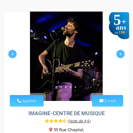
5
+
ans
TBR
en
Appelez
E-mail
IMAGINE-CENTRE DE MUSIQUE
(
Note de 4,6
)
33 Rue Chaptal,