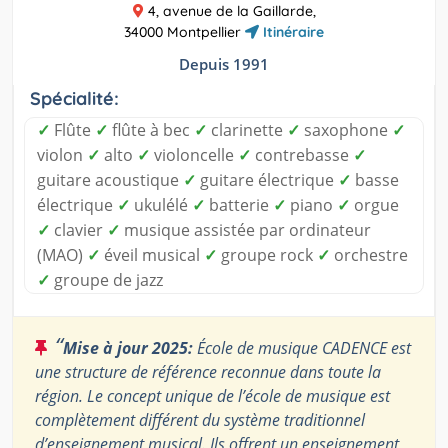
4, avenue de la Gaillarde,
34000 Montpellier
Itinéraire
Depuis 1991
Spécialité:
✓
Flûte
✓
flûte à bec
✓
clarinette
✓
saxophone
✓
violon
✓
alto
✓
violoncelle
✓
contrebasse
✓
guitare acoustique
✓
guitare électrique
✓
basse
électrique
✓
ukulélé
✓
batterie
✓
piano
✓
orgue
✓
clavier
✓
musique assistée par ordinateur
(MAO)
✓
éveil musical
✓
groupe rock
✓
orchestre
✓
groupe de jazz
“
Mise à jour 2025:
École de musique CADENCE est
une structure de référence reconnue dans toute la
région. Le concept unique de l’école de musique est
complètement différent du système traditionnel
d’enseignement musical. Ils offrent un enseignement