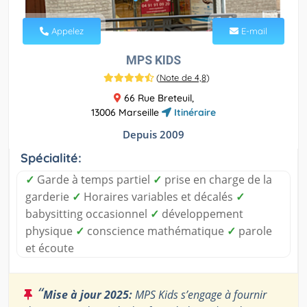
Appelez
E-mail
MPS KIDS
(
Note de 4,8
)
66 Rue Breteuil,
13006 Marseille
Itinéraire
Depuis 2009
Spécialité:
✓
Garde à temps partiel
✓
prise en charge de la
garderie
✓
Horaires variables et décalés
✓
babysitting occasionnel
✓
développement
physique
✓
conscience mathématique
✓
parole
et écoute
“
Mise à jour 2025:
MPS Kids s’engage à fournir