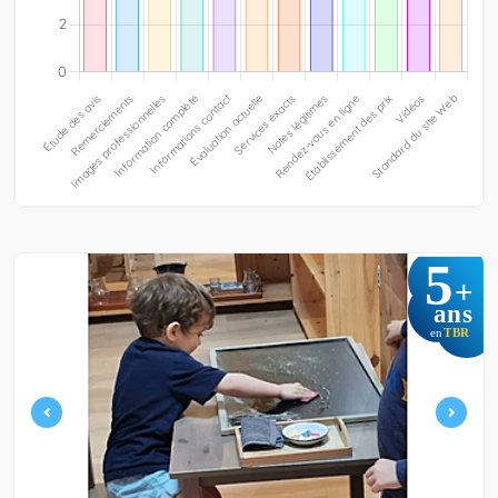
5
+
ans
TBR
en