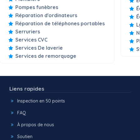
É
Pompes funèbres
É
Réparation d'ordinateurs
É
Réparation de téléphones portables
L
Serruriers
N
Services CVC
P
Services De laverie
S
Services de remorquage
Liens rapides
Inspection en 50 points
FAQ
À propos de nous
Soutien