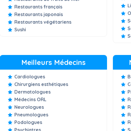
L
Restaurants français
O
Restaurants japonais
S
Restaurants végétariens
S
Sushi
S
Meilleurs Médecins
Cardiologues
B
Chirurgiens esthétiques
C
Dermatologues
P
Médecins ORL
R
Neurologues
R
Pneumologues
R
Podologues
R
Psychiatres
S