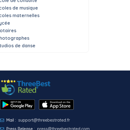
cole de conduite
coles de musique
coles maternelles
ycée
otaires
hotographes
tudios de danse
Mail :
support@threebestrated.fr
Press Release :
press@threebestrated.com