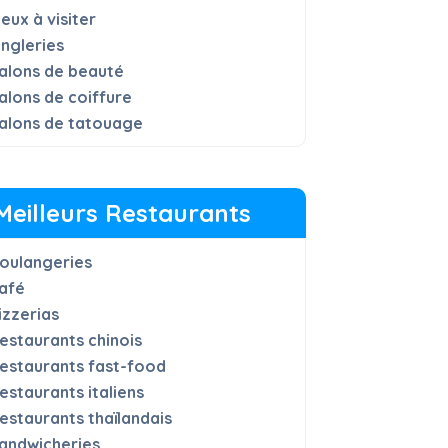
ieux à visiter
ngleries
alons de beauté
alons de coiffure
alons de tatouage
Meilleurs Restaurants
oulangeries
afé
izzerias
estaurants chinois
estaurants fast-food
estaurants italiens
estaurants thaïlandais
andwicheries