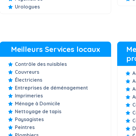
Urologues
Meilleurs Services locaux
Me
pr
Contrôle des nuisibles
Couvreurs
A
Électriciens
A
Entreprises de déménagement
A
Imprimeries
A
Ménage à Domicile
C
Nettoyage de tapis
C
Paysagistes
C
Peintres
D
Plombiers