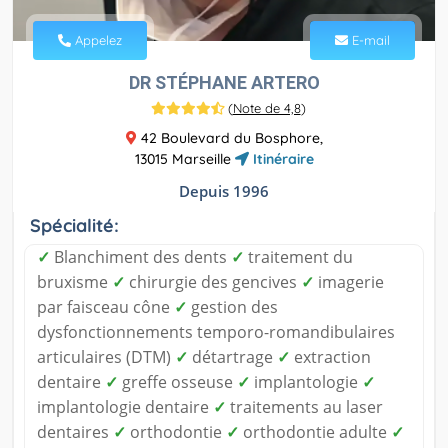
Appelez
E-mail
DR STÉPHANE ARTERO
(
Note de 4,8
)
42 Boulevard du Bosphore,
13015 Marseille
Itinéraire
Depuis 1996
Spécialité:
✓
Blanchiment des dents
✓
traitement du
bruxisme
✓
chirurgie des gencives
✓
imagerie
par faisceau cône
✓
gestion des
dysfonctionnements temporo-romandibulaires
articulaires (DTM)
✓
détartrage
✓
extraction
dentaire
✓
greffe osseuse
✓
implantologie
✓
implantologie dentaire
✓
traitements au laser
dentaires
✓
orthodontie
✓
orthodontie adulte
✓