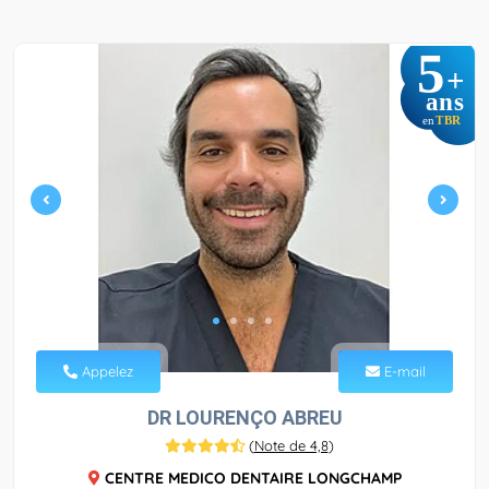
5
+
ans
TBR
en
Appelez
E-mail
DR LOURENÇO ABREU
(
Note de 4,8
)
CENTRE MEDICO DENTAIRE LONGCHAMP