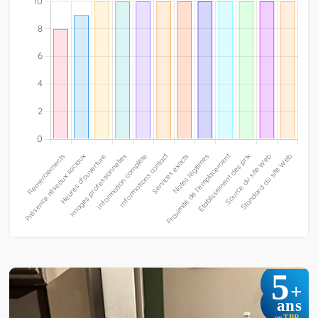
5
+
ans
TBR
en