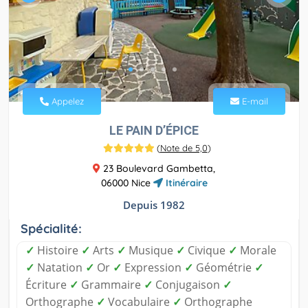
Appelez
E-mail
LE PAIN D’ÉPICE
(
Note de 5,0
)
23 Boulevard Gambetta,
06000 Nice
Itinéraire
Depuis 1982
Spécialité:
✓
Histoire
✓
Arts
✓
Musique
✓
Civique
✓
Morale
✓
Natation
✓
Or
✓
Expression
✓
Géométrie
✓
Écriture
✓
Grammaire
✓
Conjugaison
✓
Orthographe
✓
Vocabulaire
✓
Orthographe