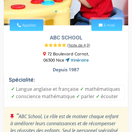
Appelez
E-mail
ABC SCHOOL
(
Note de 4,9
)
72 Boulevard Carnot,
06300 Nice
Itinéraire
Depuis 1987
Spécialité:
✓
Langue anglaise et française
✓
mathématiques
✓
conscience mathématique
✓
parler
✓
écouter
“
ABC School, Le rôle est de motiver chaque enfant
à améliorer leurs connaissances et de récompenser
les réussites des enfants. Seul le personnel spécialisé