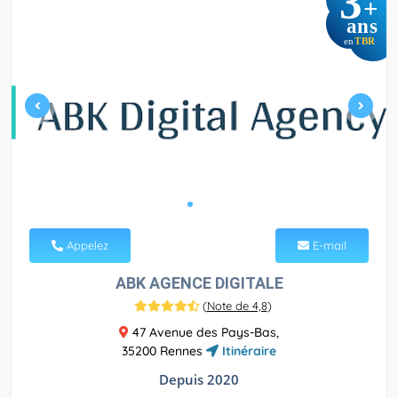
3
+
ans
TBR
en
Appelez
E-mail
ABK AGENCE DIGITALE
(
Note de 4,8
)
47 Avenue des Pays-Bas,
35200 Rennes
Itinéraire
Depuis 2020