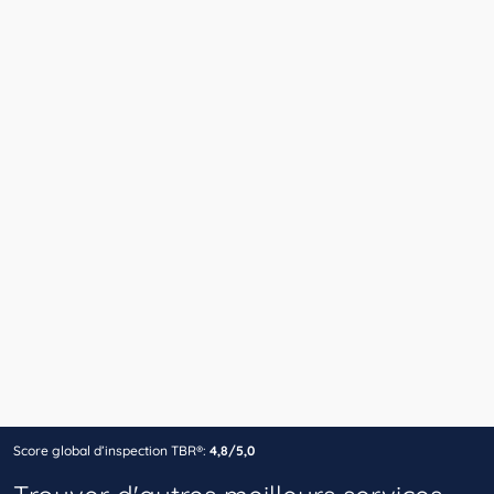
Score global d’inspection TBR®:
4,8/5,0