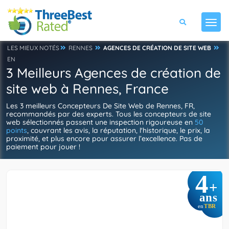
LES MIEUX NOTÉS
RENNES
AGENCES DE CRÉATION DE SITE WEB
EN
3 Meilleurs Agences de création de
site web à Rennes, France
Les 3 meilleurs Concepteurs De Site Web de Rennes, FR,
recommandés par des experts. Tous les concepteurs de site
web sélectionnés passent une inspection rigoureuse en
50
points
, couvrant les avis, la réputation, l'historique, le prix, la
proximité, et plus encore pour assurer l’excellence. Pas de
paiement pour jouer !
4
+
ans
TBR
en