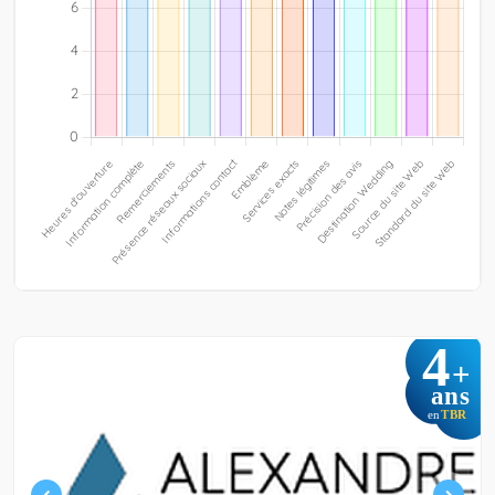
4
+
ans
TBR
en