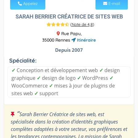
Appelez
E-mail
SARAH BERRIER CRÉATRICE DE SITES WEB
(
Note de 4,8
)
Rue Papu,
35000 Rennes
Itinéraire
Depuis 2007
Spécialité:
✓
Conception et développement web
✓
design
graphique
✓
design de logo
✓
WordPress
✓
WooCommerce
✓
mises à jour de plugins de
sites web
✓
support
“
Sarah Berrier Créatrice de sites web, est
spécialisée dans la création d’identités graphiques
complètes adaptées à votre secteur, vos préférences et
les tendances contemporaines. La mission de Sarah