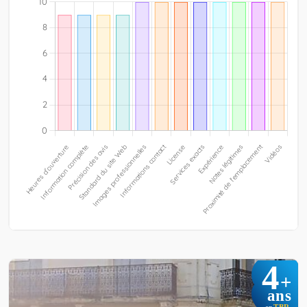
4
+
ans
TBR