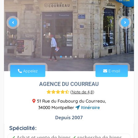
en
Appelez
E-mail
AGENCE DU COURREAU
(
Note de 4,8
)
51 Rue du Faubourg du Courreau,
34000 Montpellier
Itinéraire
Depuis 2007
Spécialité:
✓
Achat et vente de biens
✓
recherche de biens