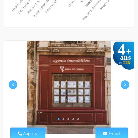
4
+
ans
TBR
en
Appelez
E-mail