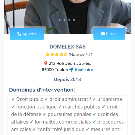
Appelez
E-mail
DOMELEX SAS
(
Note de 4,7
)
215 Rue Jean Jaurès,
83000 Toulon
Itinéraire
Depuis 2018
Domaines d'intervention:
✓
Droit public
✓
droit administratif
✓
urbanisme
✓
fonction publique
✓
marchés publics
✓
droit
de la défense
✓
poursuites pénales
✓
droit des
affaires
✓
formalités commerciales
✓
procédures
amicales
✓
conformité juridique
✓
mesures anti-