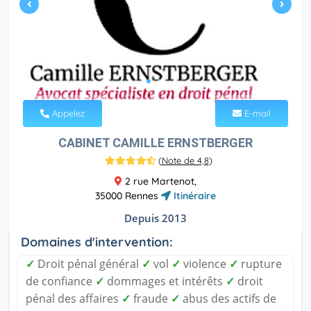
Appelez
E-mail
CABINET CAMILLE ERNSTBERGER
(
Note de 4,8
)
2 rue Martenot,
35000 Rennes
Itinéraire
Depuis 2013
Domaines d'intervention:
✓
Droit pénal général
✓
vol
✓
violence
✓
rupture
de confiance
✓
dommages et intérêts
✓
droit
pénal des affaires
✓
fraude
✓
abus des actifs de