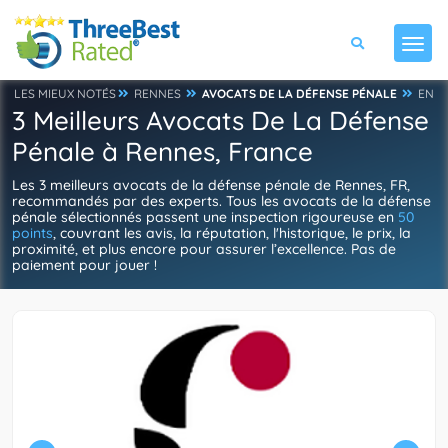
LES MIEUX NOTÉS
RENNES
AVOCATS DE LA DÉFENSE PÉNALE
EN
3 Meilleurs Avocats De La Défense
Pénale à Rennes, France
Les 3 meilleurs avocats de la défense pénale de Rennes, FR,
recommandés par des experts. Tous les avocats de la défense
pénale sélectionnés passent une inspection rigoureuse en
50
points
, couvrant les avis, la réputation, l'historique, le prix, la
proximité, et plus encore pour assurer l’excellence. Pas de
paiement pour jouer !