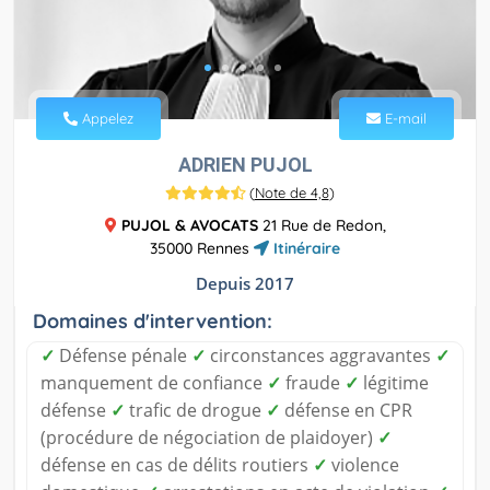
Appelez
E-mail
ADRIEN PUJOL
(
Note de 4,8
)
PUJOL & AVOCATS
21 Rue de Redon,
35000 Rennes
Itinéraire
Depuis 2017
Domaines d'intervention:
✓
Défense pénale
✓
circonstances aggravantes
✓
manquement de confiance
✓
fraude
✓
légitime
défense
✓
trafic de drogue
✓
défense en CPR
(procédure de négociation de plaidoyer)
✓
défense en cas de délits routiers
✓
violence