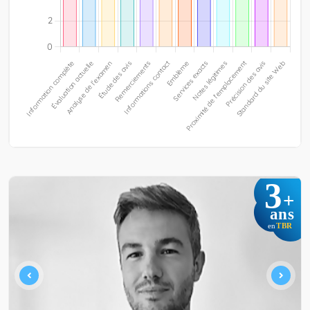
3
+
ans
TBR
en