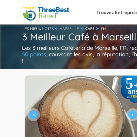
Trouvez Entrepris
LES MIEUX NOTÉS
MARSEILLE
CAFÉ
EN
3 Meilleur Café à Marseil
Les 3 meilleurs Cafétéria de Marseille, FR, 
50 points
, couvrant les avis, la réputation, l
!
5
an
TB
en