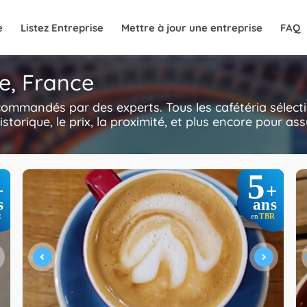
e
Listez Entreprise
Mettre à jour une entreprise
FAQ
le, France
recommandés par des experts. Tous les cafétéria sélec
'historique, le prix, la proximité, et plus encore pour 
5
+
+
s
ans
R
TBR
en