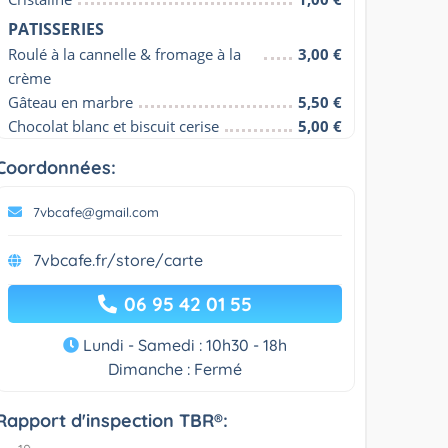
PATISSERIES
Roulé à la cannelle & fromage à la 
3,00 €
crème
Gâteau en marbre
5,50 €
Chocolat blanc et biscuit cerise
5,00 €
Coordonnées:
7vbcafe@gmail.com
7vbcafe.fr/store/carte
06 95 42 01 55
Lundi - Samedi : 10h30 - 18h
Dimanche : Fermé
Rapport d'inspection TBR®: