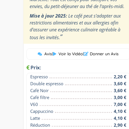
envies, du petit-déjeuner au thé de l’après-midi.
Mise à jour 2025:
Le café peut s’adapter aux
restrictions alimentaires et aux allergies afin
d’assurer une expérience culinaire agréable à
”
tous les invités.
Avis
|
Voir la Vidéo
|
Donner un Avis
Prix:
Espresso
2,20 €
Double espresso
3,60 €
Café Noir
3,60 €
Café filtre
3,00 €
V60
7,00 €
Cappuccino
4,10 €
Latte
4,10 €
Réduction
2,90 €