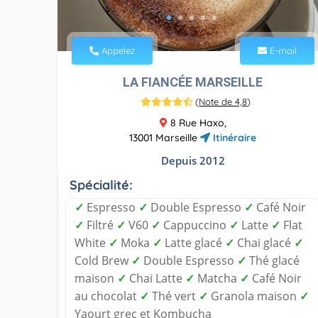
Appelez
E-mail
LA FIANCÉE MARSEILLE
(
Note de 4,8
)
8 Rue Haxo,
13001 Marseille
Itinéraire
Depuis 2012
Spécialité:
✓
Espresso
✓
Double Espresso
✓
Café Noir
✓
Filtré
✓
V60
✓
Cappuccino
✓
Latte
✓
Flat
White
✓
Moka
✓
Latte glacé
✓
Chai glacé
✓
Cold Brew
✓
Double Espresso
✓
Thé glacé
maison
✓
Chai Latte
✓
Matcha
✓
Café Noir
au chocolat
✓
Thé vert
✓
Granola maison
✓
Yaourt grec et Kombucha