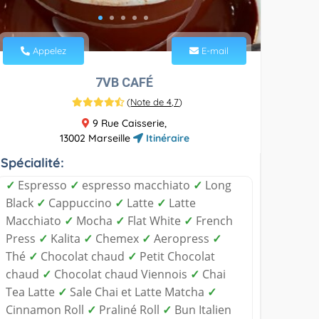
Appelez
E-mail
7VB CAFÉ
(
Note de 4,7
)
9 Rue Caisserie,
13002 Marseille
Itinéraire
Spécialité:
✓
Espresso
✓
espresso macchiato
✓
Long
Black
✓
Cappuccino
✓
Latte
✓
Latte
Macchiato
✓
Mocha
✓
Flat White
✓
French
Press
✓
Kalita
✓
Chemex
✓
Aeropress
✓
Thé
✓
Chocolat chaud
✓
Petit Chocolat
chaud
✓
Chocolat chaud Viennois
✓
Chai
Tea Latte
✓
Sale Chai et Latte Matcha
✓
Cinnamon Roll
✓
Praliné Roll
✓
Bun Italien