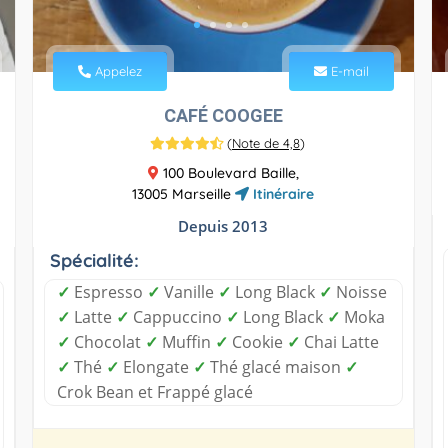
Appelez
E-mail
CAFÉ COOGEE
(
Note de 4,8
)
100 Boulevard Baille,
13005 Marseille
Itinéraire
Depuis 2013
Spécialité:
✓
Espresso
✓
Vanille
✓
Long Black
✓
Noisse
✓
Latte
✓
Cappuccino
✓
Long Black
✓
Moka
✓
Chocolat
✓
Muffin
✓
Cookie
✓
Chai Latte
✓
Thé
✓
Elongate
✓
Thé glacé maison
✓
Crok Bean et Frappé glacé