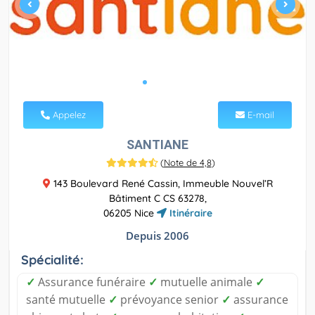
Appelez
E-mail
SANTIANE
(
Note de 4,8
)
143 Boulevard René Cassin, Immeuble Nouvel’R
Bâtiment C CS 63278,
06205 Nice
Itinéraire
Depuis 2006
Spécialité:
✓
Assurance funéraire
✓
mutuelle animale
✓
santé mutuelle
✓
prévoyance senior
✓
assurance