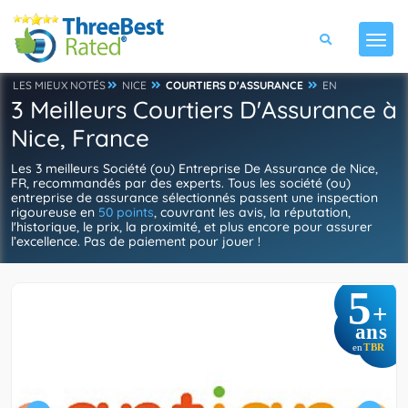
LES MIEUX NOTÉS
NICE
COURTIERS D'ASSURANCE
EN
3 Meilleurs Courtiers D'Assurance à
Nice, France
Les 3 meilleurs Société (ou) Entreprise De Assurance de Nice,
FR, recommandés par des experts. Tous les société (ou)
entreprise de assurance sélectionnés passent une inspection
rigoureuse en
50 points
, couvrant les avis, la réputation,
l'historique, le prix, la proximité, et plus encore pour assurer
l’excellence. Pas de paiement pour jouer !
5
+
ans
TBR
en