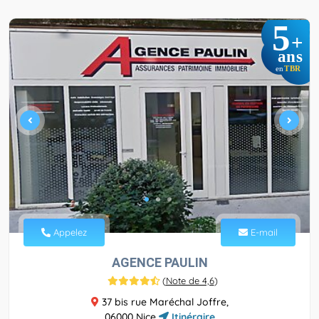
5
+
ans
TBR
en
Appelez
E-mail
AGENCE PAULIN
(
Note de 4,6
)
37 bis rue Maréchal Joffre,
06000 Nice
Itinéraire