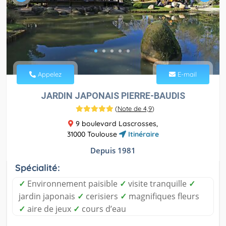
Appelez
E-mail
JARDIN JAPONAIS PIERRE-BAUDIS
(
Note de 4,9
)
9 boulevard Lascrosses,
31000 Toulouse
Itinéraire
Depuis 1981
Spécialité:
✓
Environnement paisible
✓
visite tranquille
✓
jardin japonais
✓
cerisiers
✓
magnifiques fleurs
✓
aire de jeux
✓
cours d’eau