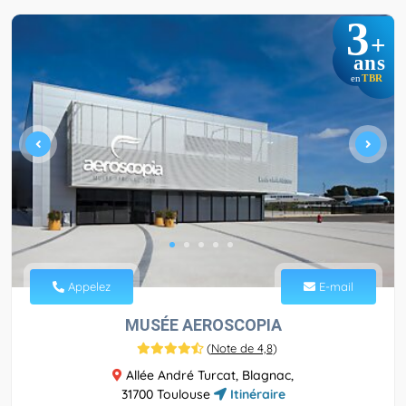
3
+
ans
TBR
en
Appelez
E-mail
MUSÉE AEROSCOPIA
(
Note de 4,8
)
Allée André Turcat, Blagnac,
31700 Toulouse
Itinéraire