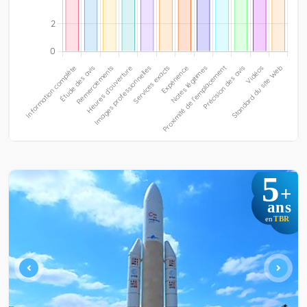
5
+
ans
TBR
en