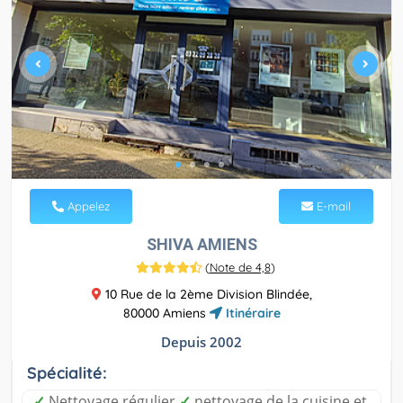
Appelez
E-mail
SHIVA AMIENS
(
Note de 4,8
)
10 Rue de la 2ème Division Blindée,
80000 Amiens
Itinéraire
Depuis 2002
Spécialité:
✓
Nettoyage régulier
✓
nettoyage de la cuisine et