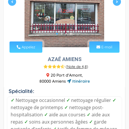
Appelez
E-mail
AZAÉ AMIENS
(
Note de 4,8
)
20 Port d'Amont,
80000 Amiens
Itinéraire
Spécialité:
✓
Nettoyage occasionnel
✓
nettoyage régulier
✓
nettoyage de printemps
✓
nettoyage post-
hospitalisation
✓
aide aux courses
✓
aide aux
repas
✓
soins aux personnes âgées
✓
garde