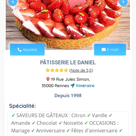
Appelez
E-mail
PÂTISSERIE LE DANIEL
(
Note de 5,0
)
19 Rue Jules Simon,
35000 Rennes
Itinéraire
Depuis 1998
Spécialité:
✓
SAVEURS DE GÂTEAUX : Citron
✓
Vanille
✓
Amande
✓
Chocolat
✓
Noisette
✓
OCCASIONS :
Mariage
✓
Anniversaire
✓
Fêtes d'anniversaire
✓