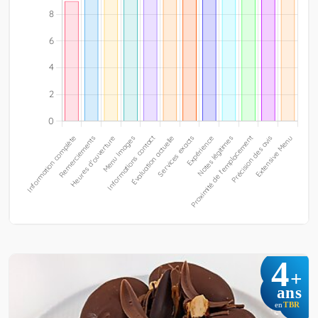
4
+
ans
TBR
en