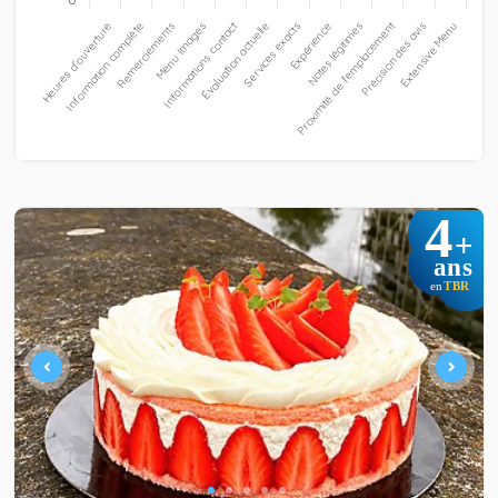
4
+
ans
TBR
en