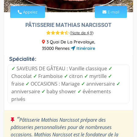
Appelez
E-mail
PÂTISSERIE MATHIAS NARCISSOT
(
Note de 4,9
)
3 Quai De La Prevalaye,
35000 Rennes
Itinéraire
Spécialité:
✓
SAVEURS DE GÂTEAU : Vanille classique
✓
Chocolat
✓
Framboise
✓
citron
✓
myrtille
✓
fraise
✓
OCCASIONS : Mariage
✓
anniversaire
✓
anniversaire
✓
baby shower
✓
événements
privés
“
Pâtisserie Mathias Narcissot prépare des
pâtisseries personnalisées pour de nombreuses
occasions. Mathias Narcissot est le fondateur de la