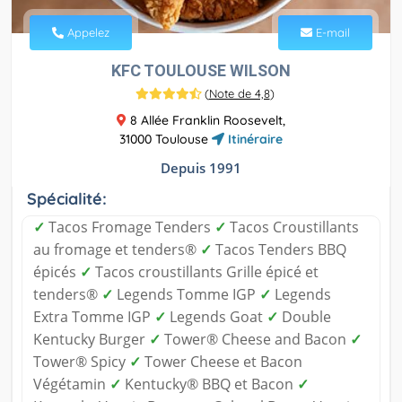
Appelez
E-mail
KFC TOULOUSE WILSON
(
Note de 4,8
)
8 Allée Franklin Roosevelt,
31000 Toulouse
Itinéraire
Depuis 1991
Spécialité:
✓
Tacos Fromage Tenders
✓
Tacos Croustillants
au fromage et tenders®
✓
Tacos Tenders BBQ
épicés
✓
Tacos croustillants Grille épicé et
tenders®
✓
Legends Tomme IGP
✓
Legends
Extra Tomme IGP
✓
Legends Goat
✓
Double
Kentucky Burger
✓
Tower® Cheese and Bacon
✓
Tower® Spicy
✓
Tower Cheese et Bacon
Végétamin
✓
Kentucky® BBQ et Bacon
✓