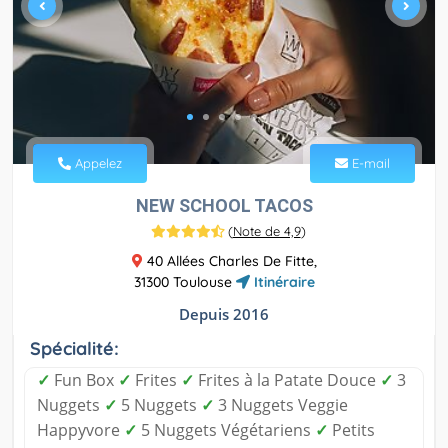
Appelez
E-mail
NEW SCHOOL TACOS
(
Note de 4,9
)
40 Allées Charles De Fitte,
31300 Toulouse
Itinéraire
Depuis 2016
Spécialité:
✓
Fun Box
✓
Frites
✓
Frites à la Patate Douce
✓
3
Nuggets
✓
5 Nuggets
✓
3 Nuggets Veggie
Happyvore
✓
5 Nuggets Végétariens
✓
Petits