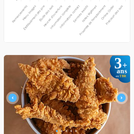
3
+
ans
TBR
en