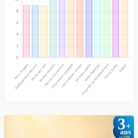
3
+
ans
TBR
en