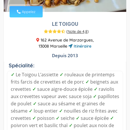
Appelez
LE TOIGOU
(
Note de 4,8
)
162 Avenue de Marzargues,
13008 Marseille
Itinéraire
Depuis 2013
Spécialité:
✓
Le Toigou L’assiette
✓
rouleaux de printemps
frits farcis de crevettes et de porc
✓
beignets aux
crevettes
✓
sauce aigre-douce épicée
✓
raviolis
aux crevettes vapeur avec sauce soja
✓
papillotes
de poulet
✓
sauce au sésame et graines de
sésame
✓
loup entier
✓
nouilles de riz frites avec
crevettes
✓
poisson
✓
seiche
✓
sauce épicée
✓
poivron vert et basilic thaï
✓
poulet aux noix de