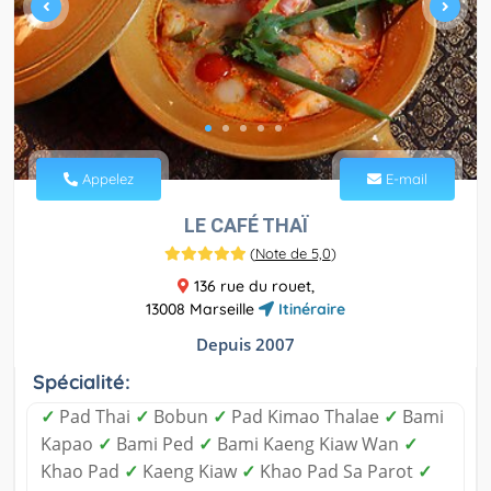
Appelez
E-mail
LE CAFÉ THAÏ
(
Note de 5,0
)
136 rue du rouet,
13008 Marseille
Itinéraire
Depuis 2007
Spécialité:
✓
Pad Thai
✓
Bobun
✓
Pad Kimao Thalae
✓
Bami
Kapao
✓
Bami Ped
✓
Bami Kaeng Kiaw Wan
✓
Khao Pad
✓
Kaeng Kiaw
✓
Khao Pad Sa Parot
✓