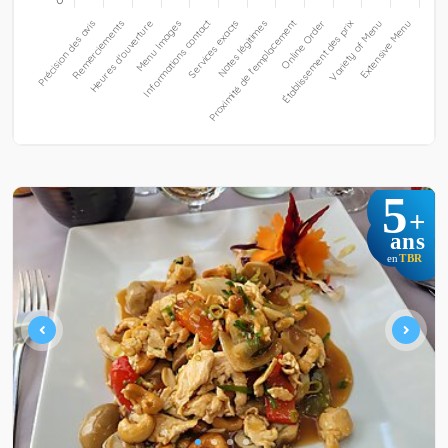
5
+
ans
TBR
en