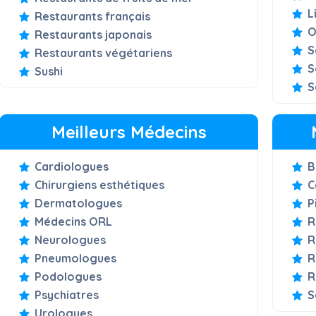
L
Restaurants français
O
Restaurants japonais
S
Restaurants végétariens
S
Sushi
S
Meilleurs Médecins
Cardiologues
B
Chirurgiens esthétiques
C
Dermatologues
P
Médecins ORL
R
Neurologues
R
Pneumologues
R
Podologues
R
Psychiatres
S
Urologues