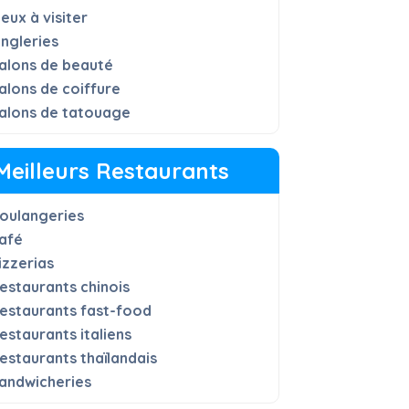
ieux à visiter
ngleries
alons de beauté
alons de coiffure
alons de tatouage
Meilleurs Restaurants
oulangeries
afé
izzerias
estaurants chinois
estaurants fast-food
estaurants italiens
estaurants thaïlandais
andwicheries