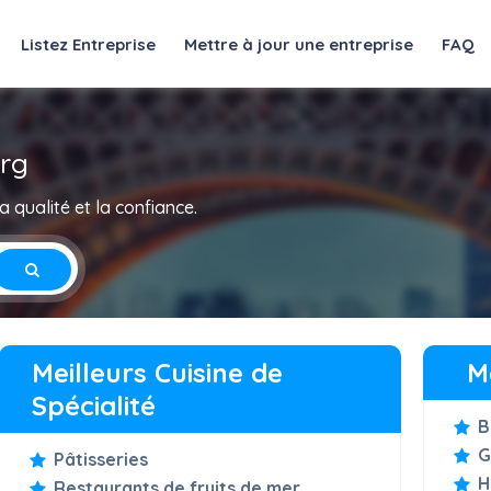
Listez Entreprise
Mettre à jour une entreprise
FAQ
urg
 qualité et la confiance.
Meilleurs Cuisine de
M
Spécialité
B
G
Pâtisseries
H
Restaurants de fruits de mer