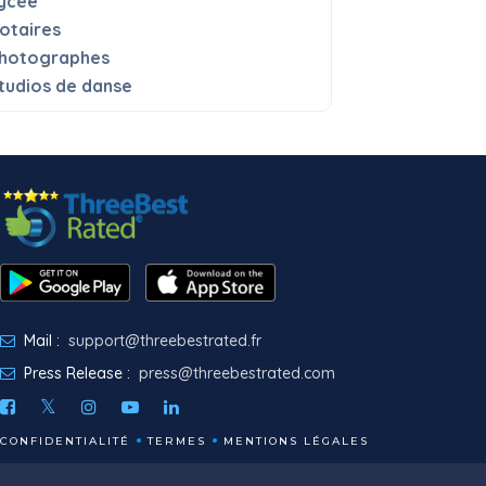
ycée
otaires
hotographes
tudios de danse
Mail :
support@threebestrated.fr
Press Release :
press@threebestrated.com
CONFIDENTIALITÉ
TERMES
MENTIONS LÉGALES