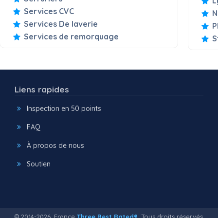
L
Services CVC
N
Services De laverie
P
Services de remorquage
S
Liens rapides
Inspection en 50 points
FAQ
À propos de nous
Soutien
© 2014-2026, France
Three Best Rated®
, Tous droits réservés.