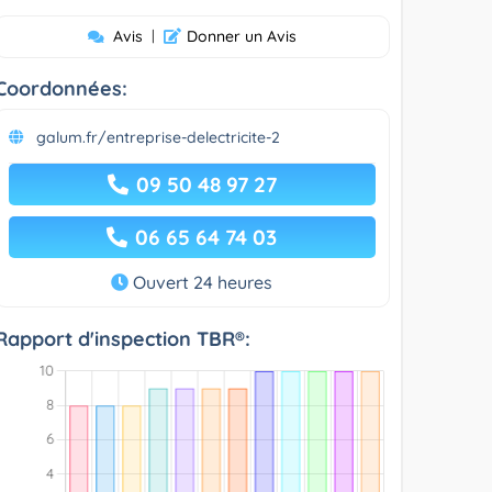
Avis
|
Donner un Avis
Coordonnées:
galum.fr/entreprise-delectricite-2
09 50 48 97 27
06 65 64 74 03
Ouvert 24 heures
Rapport d'inspection TBR®: