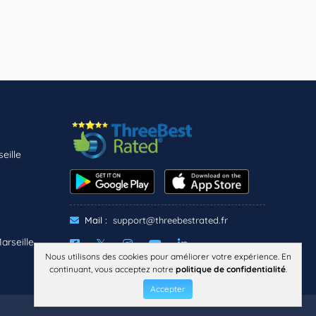
eille
Mail :
support@threebestrated.fr
rseille
Nous utilisons des cookies pour améliorer votre expérience. En
continuant, vous acceptez notre
politique de confidentialité
.
CONFIDENTIALITÉ
TERMES
MENTIONS LÉGALES
Accepter