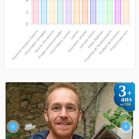
3
+
ans
TBR
en