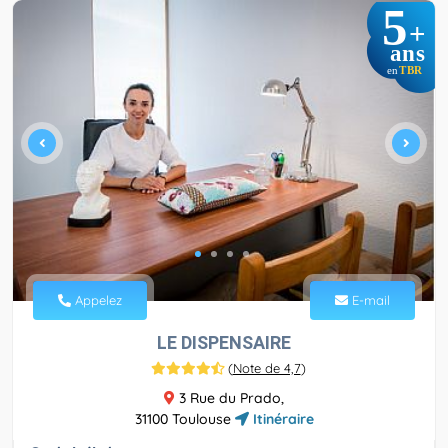
5
+
ans
TBR
en
Appelez
E-mail
LE DISPENSAIRE
(
Note de 4,7
)
3 Rue du Prado,
31100 Toulouse
Itinéraire