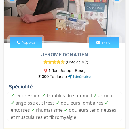
Appelez
E-mail
JÉRÔME DONATIEN
(
Note de 4,9
)
1 Rue Joseph Bosc,
31000 Toulouse
Itinéraire
Spécialité:
✓
Dépression
✓
troubles du sommeil
✓
anxiété
✓
angoisse et stress
✓
douleurs lombaires
✓
entorses
✓
rhumatisme
✓
douleurs tendineuses
et musculaires et fibromyalgie