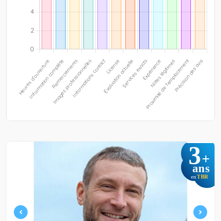
3
+
ans
TBR
en