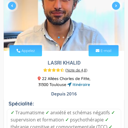
Appelez
E-mail
LASRI KHALID
(
Note de 4,8
)
22 Allées Charles de Fitte,
31300 Toulouse
Itinéraire
Depuis 2016
Spécialité:
✓
Traumatisme
✓
anxiété et schémas négatifs
✓
supervision et formation
✓
psychothérapie
✓
thérapie cognitive et comportementale (TCC)
✓