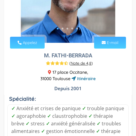
Appelez
E-mail
M. FATHI-BERRADA
(
Note de 4,8
)
17 place Occitane,
31000 Toulouse
Itinéraire
Depuis 2001
Spécialité:
✓
Anxiété et crises de panique
✓
trouble panique
✓
agoraphobie
✓
claustrophobie
✓
thérapie
brève
✓
stress
✓
anxiété généralisée
✓
troubles
alimentaires
✓
gestion émotionnelle
✓
thérapie