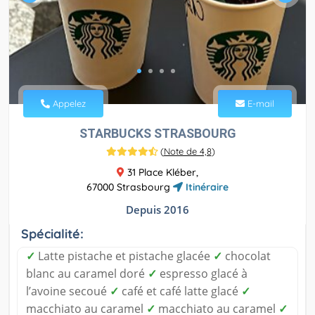
Appelez
E-mail
STARBUCKS STRASBOURG
(
Note de 4,8
)
31 Place Kléber,
67000 Strasbourg
Itinéraire
Depuis 2016
Spécialité:
✓
Latte pistache et pistache glacée
✓
chocolat
blanc au caramel doré
✓
espresso glacé à
l’avoine secoué
✓
café et café latte glacé
✓
macchiato au caramel
✓
macchiato au caramel
✓