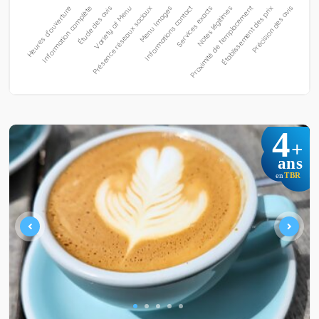
4
+
ans
TBR
en