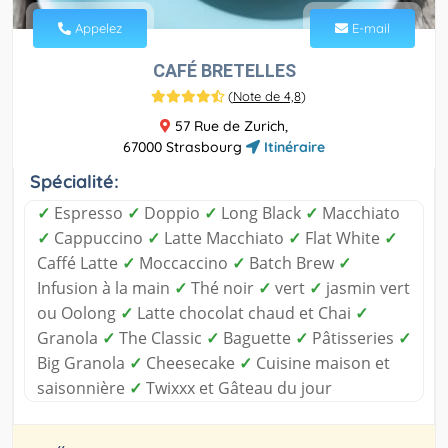
Appelez
E-mail
CAFÉ BRETELLES
(
Note de 4,8
)
57 Rue de Zurich,
67000 Strasbourg
Itinéraire
Spécialité:
✓
Espresso
✓
Doppio
✓
Long Black
✓
Macchiato
✓
Cappuccino
✓
Latte Macchiato
✓
Flat White
✓
Caffé Latte
✓
Moccaccino
✓
Batch Brew
✓
Infusion à la main
✓
Thé noir
✓
vert
✓
jasmin vert
ou Oolong
✓
Latte chocolat chaud et Chai
✓
Granola
✓
The Classic
✓
Baguette
✓
Pâtisseries
✓
Big Granola
✓
Cheesecake
✓
Cuisine maison et
saisonnière
✓
Twixxx et Gâteau du jour