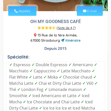
Appelez
E-mail
OH MY GOODNESS CAFÉ
(
Note de 4,7
)
13 Rue de la 1ère Armée,
67000 Strasbourg
Itinéraire
Depuis 2015
Spécialité:
✓
Espresso
✓
Double Espresso
✓
Americano
✓
Macchiato
✓
Cappuccino
✓
Latte Macchiato
✓
Flat White
✓
Latte
✓
Moka
✓
Chocolat chaud
✓
Matcha Latte
✓
Chai et Dirty Chai Latte
✓
V60
✓
Thé
✓
London Fog
✓
Limonade maison
✓
Smoothie
✓
Iced Americano et Latte
✓
Iced
Mocha
✓
Ice Chocolate and Chai Latte
✓
Iced
Dirty Chai Latte
✓
Ice Ice Ice Ice et Iced Matcha