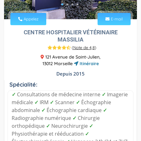
Appelez
E-mail
CENTRE HOSPITALIER VÉTÉRINAIRE
MASSILIA
(
Note de 4,8
)
121 Avenue de Saint-Julien,
13012 Marseille
Itinéraire
Depuis 2015
Spécialité:
✓
Consultations de médecine interne
✓
Imagerie
médicale
✓
IRM
✓
Scanner
✓
Échographie
abdominale
✓
Échographie cardiaque
✓
Radiographie numérique
✓
Chirurgie
orthopédique
✓
Neurochirurgie
✓
Physiothérapie et rééducation
✓