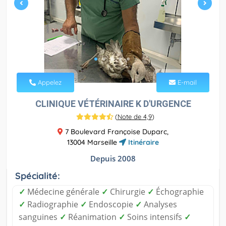
Appelez
E-mail
CLINIQUE VÉTÉRINAIRE K D'URGENCE
(
Note de 4,9
)
7 Boulevard Françoise Duparc,
13004 Marseille
Itinéraire
Depuis 2008
Spécialité:
✓
Médecine générale
✓
Chirurgie
✓
Échographie
✓
Radiographie
✓
Endoscopie
✓
Analyses
sanguines
✓
Réanimation
✓
Soins intensifs
✓