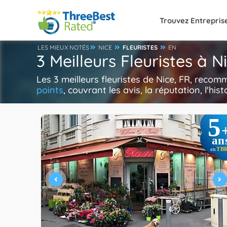
Trouvez Entrepris
LES MIEUX NOTÉS
NICE
FLEURISTES
EN
3 Meilleurs Fleuristes à N
Les 3 meilleurs fleuristes de Nice, FR, reco
points
, couvrant les avis, la réputation, l'hi
5
an
TB
en