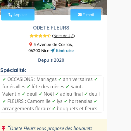
Appelez
E-mail
ODETE FLEURS
(
Note de 4,8
)
3 Avenue de Carras,
06200 Nice
Itinéraire
Depuis 2020
Spécialité:
✓
OCCASIONS : Mariages
✓
anniversaires
✓
funérailles
✓
fête des mères
✓
Saint-
Valentin
✓
deuil
✓
Noël
✓
adieu final
✓
deuil
✓
FLEURS : Camomille
✓
lys
✓
hortensias
✓
arrangements floraux
✓
bouquets et fleurs
“
Odete Fleurs vous propose des bouquets