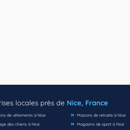
rises locales près de
Nice, France
ns de vêtements à Nice
Maisons de retraite à Nice
age des chiens à Nice
Magasins de sport à Nice