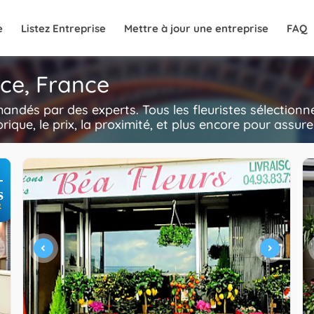
e
Listez Entreprise
Mettre à jour une entreprise
FAQ
ice, France
mmandés par des experts. Tous les fleuristes sélectio
storique, le prix, la proximité, et plus encore pour assu
+
s
R