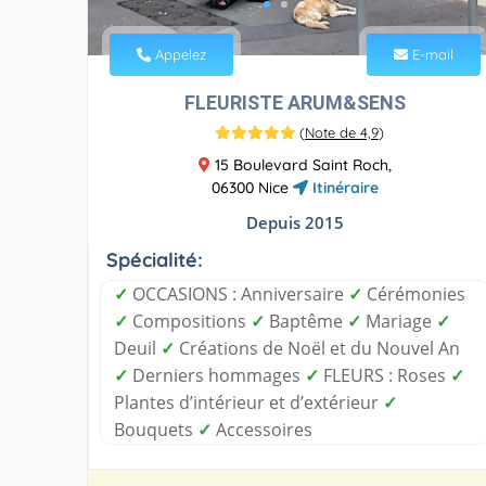
Appelez
E-mail
FLEURISTE ARUM&SENS
(
Note de 4,9
)
15 Boulevard Saint Roch,
06300 Nice
Itinéraire
Depuis 2015
Spécialité:
✓
OCCASIONS : Anniversaire
✓
Cérémonies
✓
Compositions
✓
Baptême
✓
Mariage
✓
Deuil
✓
Créations de Noël et du Nouvel An
✓
Derniers hommages
✓
FLEURS : Roses
✓
Plantes d’intérieur et d’extérieur
✓
Bouquets
✓
Accessoires