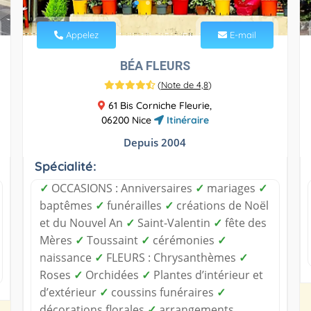
Appelez
E-mail
BÉA FLEURS
(
Note de 4,8
)
61 Bis Corniche Fleurie,
06200 Nice
Itinéraire
Depuis 2004
Spécialité:
✓
OCCASIONS : Anniversaires
✓
mariages
✓
baptêmes
✓
funérailles
✓
créations de Noël
et du Nouvel An
✓
Saint-Valentin
✓
fête des
Mères
✓
Toussaint
✓
cérémonies
✓
naissance
✓
FLEURS : Chrysanthèmes
✓
Roses
✓
Orchidées
✓
Plantes d’intérieur et
d’extérieur
✓
coussins funéraires
✓
décorations florales
✓
arrangements