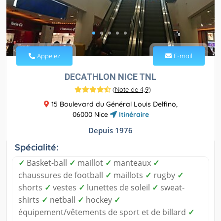
Appelez
E-mail
DECATHLON NICE TNL
(
Note de 4,9
)
15 Boulevard du Général Louis Delfino,
06000 Nice
Itinéraire
Depuis 1976
Spécialité:
✓
Basket-ball
✓
maillot
✓
manteaux
✓
chaussures de football
✓
maillots
✓
rugby
✓
shorts
✓
vestes
✓
lunettes de soleil
✓
sweat-
shirts
✓
netball
✓
hockey
✓
équipement/vêtements de sport et de billard
✓