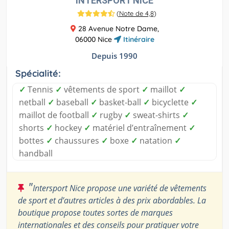
INTERSPORT NICE
(
Note de 4,8
)
28 Avenue Notre Dame,
06000 Nice
Itinéraire
Depuis 1990
Spécialité:
✓
Tennis
✓
vêtements de sport
✓
maillot
✓
netball
✓
baseball
✓
basket-ball
✓
bicyclette
✓
maillot de football
✓
rugby
✓
sweat-shirts
✓
shorts
✓
hockey
✓
matériel d’entraînement
✓
bottes
✓
chaussures
✓
boxe
✓
natation
✓
handball
"
Intersport Nice propose une variété de vêtements
de sport et d’autres articles à des prix abordables. La
boutique propose toutes sortes de marques
internationales et des conseils pour pratiquer votre