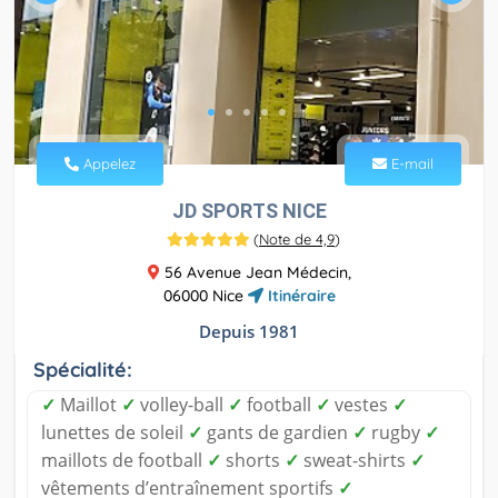
Appelez
E-mail
JD SPORTS NICE
(
Note de 4,9
)
56 Avenue Jean Médecin,
06000 Nice
Itinéraire
Depuis 1981
Spécialité:
✓
Maillot
✓
volley-ball
✓
football
✓
vestes
✓
lunettes de soleil
✓
gants de gardien
✓
rugby
✓
maillots de football
✓
shorts
✓
sweat-shirts
✓
vêtements d’entraînement sportifs
✓