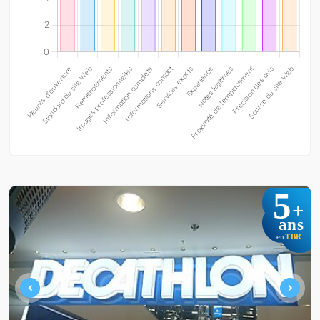
5
+
ans
TBR
en