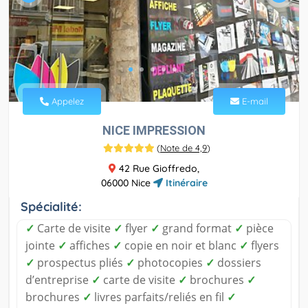
Appelez
E-mail
NICE IMPRESSION
(
Note de 4,9
)
42 Rue Gioffredo,
06000 Nice
Itinéraire
Spécialité:
✓
Carte de visite
✓
flyer
✓
grand format
✓
pièce
jointe
✓
affiches
✓
copie en noir et blanc
✓
flyers
✓
prospectus pliés
✓
photocopies
✓
dossiers
d’entreprise
✓
carte de visite
✓
brochures
✓
brochures
✓
livres parfaits/reliés en fil
✓