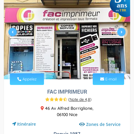
ans
TBR
en
Appelez
E-mail
FAC IMPRIMEUR
(
Note de 4,8
)
46 Av Alfred Borriglione,
06100 Nice
Itinéraire
Zones de Service
Depuis 1987